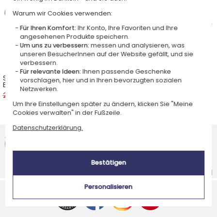
Warum wir Cookies verwenden:
Für Ihren Komfort:
Ihr Konto, Ihre Favoriten und Ihre
angesehenen Produkte speichern.
Um uns zu verbessern:
messen und analysieren, was
unseren BesucherInnen auf der Website gefällt, und sie
verbessern.
Für relevante Ideen:
Ihnen passende Geschenke
Star® Feuerzeug Mit Gravur
Star® Vatertag Feuerzeug
vorschlagen, hier und in Ihren bevorzugten sozialen
Biker
graviert
Netzwerken.
29,90 €
26,91 €
29,90 €
Um Ihre Einstellungen später zu ändern, klicken Sie "Meine
Cookies verwalten" in der Fußzeile.
Datenschutzerklärung.
Google Kundenbewertungen
4,6/5
(2 806 Kundenbewertungen)
Bestätigen
Schnelle Lieferung
Sichere SSL-Verbindung
Personalisieren