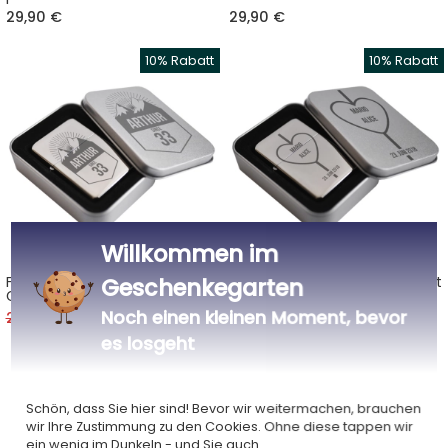
29,90 €
29,90 €
Willkommen im
Geschenkegarten
Feuerzeug Star zum
Sturmfeuerzeug Der Liebe mit
Geburtstag
Gravur
Noch einen kleinen Moment, bevor
29,90 €
26,91 €
29,90 €
26,91 €
es losgeht
Schön, dass Sie hier sind! Bevor wir weitermachen, brauchen
wir Ihre Zustimmung zu den Cookies. Ohne diese tappen wir
ein wenig im Dunkeln - und Sie auch.