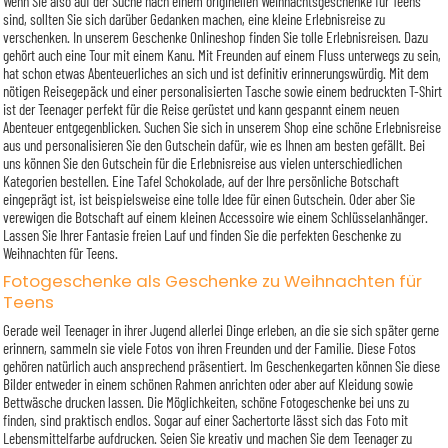
Wenn Sie also auf der Suche nach einem originellen Weihnachtsgeschenke für Teens
sind, sollten Sie sich darüber Gedanken machen, eine kleine Erlebnisreise zu
verschenken. In unserem Geschenke Onlineshop finden Sie tolle Erlebnisreisen. Dazu
gehört auch eine Tour mit einem Kanu. Mit Freunden auf einem Fluss unterwegs zu sein,
hat schon etwas Abenteuerliches an sich und ist definitiv erinnerungswürdig. Mit dem
nötigen Reisegepäck und einer personalisierten Tasche sowie einem bedruckten T-Shirt
ist der Teenager perfekt für die Reise gerüstet und kann gespannt einem neuen
Abenteuer entgegenblicken. Suchen Sie sich in unserem Shop eine schöne Erlebnisreise
aus und personalisieren Sie den Gutschein dafür, wie es Ihnen am besten gefällt. Bei
uns können Sie den Gutschein für die Erlebnisreise aus vielen unterschiedlichen
Kategorien bestellen. Eine Tafel Schokolade, auf der Ihre persönliche Botschaft
eingeprägt ist, ist beispielsweise eine tolle Idee für einen Gutschein. Oder aber Sie
verewigen die Botschaft auf einem kleinen Accessoire wie einem Schlüsselanhänger.
Lassen Sie Ihrer Fantasie freien Lauf und finden Sie die perfekten Geschenke zu
Weihnachten für Teens.
Fotogeschenke als Geschenke zu Weihnachten für
Teens
Gerade weil Teenager in ihrer Jugend allerlei Dinge erleben, an die sie sich später gerne
erinnern, sammeln sie viele Fotos von ihren Freunden und der Familie. Diese Fotos
gehören natürlich auch ansprechend präsentiert. Im Geschenkegarten können Sie diese
Bilder entweder in einem schönen Rahmen anrichten oder aber auf Kleidung sowie
Bettwäsche drucken lassen. Die Möglichkeiten, schöne Fotogeschenke bei uns zu
finden, sind praktisch endlos. Sogar auf einer Sachertorte lässt sich das Foto mit
Lebensmittelfarbe aufdrucken. Seien Sie kreativ und machen Sie dem Teenager zu