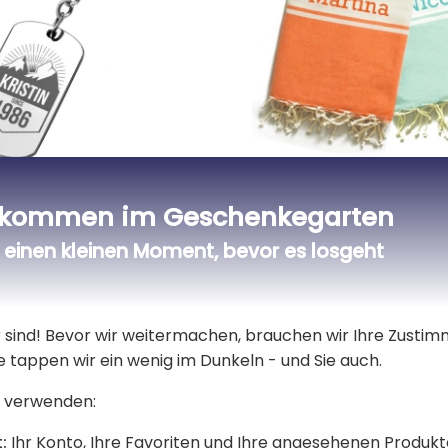
lanhänger Platte zum
Traditionelles personal
lkommen im Geschenkegarten
ag
Fouta-Tuch
einen kleinen Moment, bevor es losgeht
,21 €
22,90 €
er sind! Bevor wir weitermachen, brauchen wir Ihre Zusti
e tappen wir ein wenig im Dunkeln - und Sie auch.
 verwenden:
:
Ihr Konto, Ihre Favoriten und Ihre angesehenen Produkt