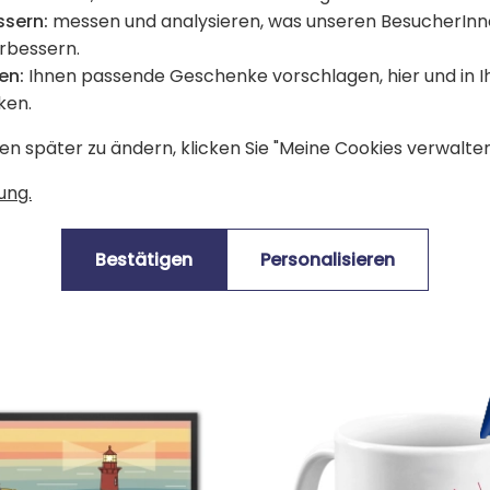
ssern:
messen und analysieren, was unseren BesucherInn
erbessern.
en:
Ihnen passende Geschenke vorschlagen, hier und in 
ken.
en später zu ändern, klicken Sie "Meine Cookies verwalten"
ung.
 Alban mit Gravur
Fouta Tuch mit Name
Bestätigen
Personalisieren
33,90 €