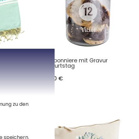
isiertes
Bonbonniere mit Gravur
Geburtstag
16,90 €
mmung zu den
e speichern.