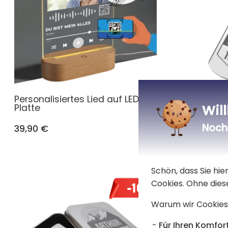
Personalisiertes Lied auf LED-
Schlüsse
Wil
Platte
Geburtst
Noch 
39,90 €
16,90 €
15
Schön, dass Sie hi
Cookies. Ohne dies
Warum wir Cookies
Für Ihren Komfort