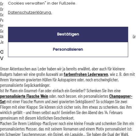
Cookies verwalten" in der Fußzeile.
Größe des Geschenkes: nein, das Wichtigste für Ihr
Valentinstag Geschenk
Frau sind
Originalität und Einzigartigkeit - damit drücken Sie Ihre Liebe am Allerbesten aus. Ein
Datenschutzerklärung.
Geschenk, das Emotionen auslöst, und was gibt es da Besseres als etwas
Personalisiertes? Ein Geschenk für die Ewigkeit.
Im Geschenkegarten finden Sie personalisierte Ideen für alle Altersgruppen, alle
Geschmäcker, alle Budgets. Von personalisierten Schlüsselanhängern bis zu Leder-
Bestätigen
Aktentaschen. Klein, praktisch, funkelnd, symbolisch, romantisch - wir haben wirklich für
Jeden etwas.
Personalisieren
Geschenke für ihn: personalisierte
Valentinstagsgeschenke für Männer
Unser Aktentaschen aus Leder haben wir ja bereits erwähnt, aber auch für kleinere
Budgets haben wir eine große Auswahl an
farbenfrohen Lederwaren
, wie z. B. den mit
Ihrem Vornamen gravierten Hüllen für Autopapiere oder, noch erschwinglicher,
personalisierte Gepäckanhänger.
Ist Ihr Mann ein Gourmet-Fan oder einfach ein Genießer? Schenken Sie ihm eine
personalisierte Flasche Wein
oder, noch besser, ein personalisiertes
Champagner-
Set
mit einer Flasche Mumm und zwei gravierten Sektgläsern? So schlagen Sie zwei
Fliegen mit einer Klappe: Sie können sich sicher sein, ihm etwas zu schenken, das ihm
wirklich gefällt - und Ihnen selbst auch! Genießen Sie den Abend des 14. Februars
gemeinsam mit diesem köstlichen Geschenkset.
Machen Sie Ihrem Lieblings-MacGyver noch eine kleine Freude und schenken Sie ihm ein
personalisiertes Messer, das mit seinem Vornamen und einem Motiv personalisiert ist:
ein Schweizer Taschenmesser, ein Opinel, ein Laguiole... Sie haben die Qual der Wahl.