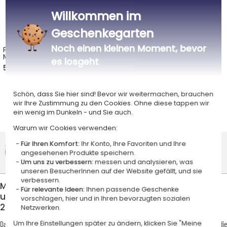
Willkommen im
Geschenkegarten
Noch einen kleinen Moment, bevor
Personalisierte
Gravierter Anhänger Mein
Manschettenknöpfe - oval
Schatz
es losgeht
53,00 €
36,00 €
Schön, dass Sie hier sind! Bevor wir weitermachen, brauchen
wir Ihre Zustimmung zu den Cookies. Ohne diese tappen wir
Alle unsere Geschenkideen
ein wenig im Dunkeln - und Sie auch.
Warum wir Cookies verwenden:
Google Kundenbewertungen
Für Ihren Komfort:
Ihr Konto, Ihre Favoriten und Ihre
4,6/5
angesehenen Produkte speichern.
Um uns zu verbessern:
messen und analysieren, was
(2 806 Kundenbewertungen)
unseren BesucherInnen auf der Website gefällt, und sie
verbessern.
Machen Sie Ihrer/Ihrem Liebsten ein einzigartiges
Für relevante Ideen:
Ihnen passende Geschenke
und personalisiertes Geschenk zum Valentinstag
vorschlagen, hier und in Ihren bevorzugten sozialen
2027
Netzwerken.
Um Ihre Einstellungen später zu ändern, klicken Sie "Meine
Das Wichtigste dabei ist weder der Preis, der ausgegeben wird, noch das Gewicht oder die