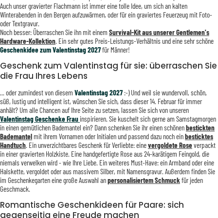
Auch unser gravierter Flachmann ist immer eine tolle Idee, um sich an kalten
Winterabenden in den Bergen aufzuwärmen, oder für ein graviertes Feuerzeug mit Foto-
oder Textgravur.
Noch besser: Überraschen Sie ihn mit einem
Survival-Kit aus unserer Gentlemen's
Hardware-Kollektion
. Ein sehr gutes Preis-Leistungs-Verhältnis und eine sehr schöne
Geschenkidee zum Valentinstag
2027
für Männer!
Geschenk zum Valentinstag für sie: überraschen Sie
die Frau Ihres Lebens
... oder zumindest von diesem
Valentinstag 2027
:-) Und weil sie wundervoll, schön,
süß, lustig und intelligent ist, wünschen Sie sich, dass dieser 14. Februar für immer
anhält? Um alle Chancen auf Ihre Seite zu setzen, lassen Sie sich von unseren
Valentinstag Geschenke Frau
inspirieren. Sie kuschelt sich gerne am Samstagmorgen
in einen gemütlichen Bademantel ein? Dann schenken Sie ihr einen schönen
bestickten
Bademantel
mit ihrem Vornamen oder Initialen und passend dazu noch ein
besticktes
Handtuch
. Ein unverzichtbares Geschenk für Verliebte: eine
vergoldete Rose
verpackt
in einer gravierten Holzkiste. Eine handgefertigte Rose aus 24-karätigem Feingold, die
niemals verwelken wird - wie Ihre Liebe. Ein weiteres Must-Have: ein Armband oder eine
Halskette, vergoldet oder aus massivem Silber, mit Namensgravur. Außerdem finden Sie
im Geschenkegarten eine große Auswahl an
personalisiertem Schmuck
für jeden
Geschmack.
Romantische Geschenkideen für Paare: sich
gegenseitig eine Freude machen