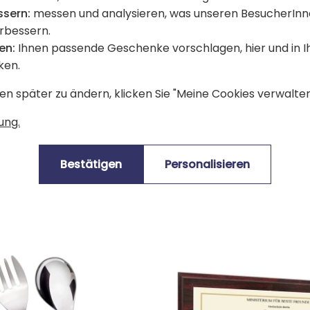
ssern:
messen und analysieren, was unseren BesucherInn
erbessern.
en:
Ihnen passende Geschenke vorschlagen, hier und in 
ken.
en später zu ändern, klicken Sie "Meine Cookies verwalten"
ung.
sierte Tasse mit
2er-Set Sektgläser mi
n Palmendesign
Bestätigen
Personalisieren
19,90 €