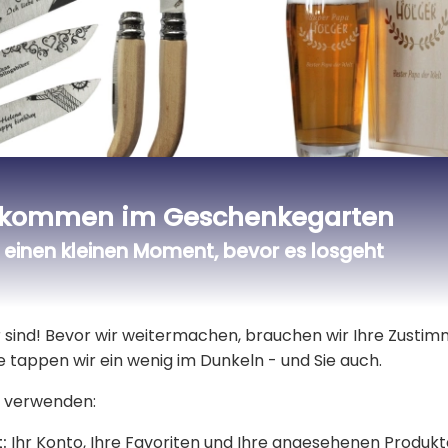
siertes
Bierglas Papa mit Gra
lkommen im Geschenkegarten
messer aus
lz mit Motivgravur
einen kleinen Moment, bevor es losgeht
15,90 €
14,31 €
er sind! Bevor wir weitermachen, brauchen wir Ihre Zusti
e tappen wir ein wenig im Dunkeln - und Sie auch.
 verwenden:
:
Ihr Konto, Ihre Favoriten und Ihre angesehenen Produkt