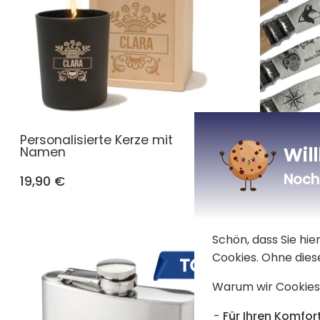
Personalisierte Kerze mit
Personali
Wil
Namen
Taschen
Buchenho
Noch 
19,90 €
19,90 €
Schön, dass Sie hi
Cookies. Ohne dies
Warum wir Cookies
Für Ihren Komfort