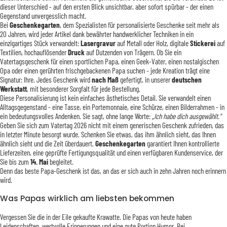
dieser Unterschied - auf den ersten Blick unsichtbar, aber sofort spürbar - der einen
Gegenstand unvergesslich macht.
Bei
Geschenkegarten
, dem Spezialisten für personalisierte Geschenke seit mehr als
20 Jahren, wird jeder Artikel dank bewährter handwerklicher Techniken in ein
einzigartiges Stück verwandelt:
Lasergravur
auf Metall oder Holz, digitale
Stickerei
auf
Textilien, hochauflösender
Druck
auf Dutzenden von Trägern. Ob Sie ein
Vatertagsgeschenk für einen sportlichen Papa, einen Geek-Vater, einen nostalgischen
Opa oder einen gerührten frischgebackenen Papa suchen - jede Kreation trägt eine
Signatur: Ihre. Jedes Geschenk wird
nach Maß
gefertigt, in unserer
deutschen
Werkstatt
, mit besonderer Sorgfalt für jede Bestellung.
Diese Personalisierung ist kein einfaches ästhetisches Detail. Sie verwandelt einen
Alltagsgegenstand - eine Tasse, ein Portemonnaie, eine Schürze, einen Bilderrahmen - in
ein bedeutungsvolles Andenken. Sie sagt, ohne lange Worte:
„Ich habe dich ausgewählt."
Geben Sie sich zum Vatertag 2026 nicht mit einem generischen Geschenk zufrieden, das
in letzter Minute besorgt wurde. Schenken Sie etwas, das ihm ähnlich sieht, das Ihnen
ähnlich sieht und die Zeit überdauert.
Geschenkegarten
garantiert Ihnen kontrollierte
Lieferzeiten, eine geprüfte Fertigungsqualität und einen verfügbaren Kundenservice, der
Sie bis zum
14. Mai
begleitet.
Denn das beste Papa-Geschenk ist das, an das er sich auch in zehn Jahren noch erinnern
wird.
Was Papas wirklich am liebsten bekommen
Vergessen Sie die in der Eile gekaufte Krawatte. Die Papas von heute haben
Leidenschaften, wertvolle Erinnerungen und eine gute Portion Humor. Bei