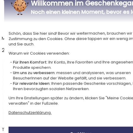
Willkommen im Geschenkega
Noch einen kleinen Moment, bevor es 
Schön, dass Sie hier sind! Bevor wir weitermachen, brauchen wir 
Mousepads
Zippo®-Feuerzeuge
Zustimmung zu den Cookies. Ohne diese tappen wir ein wenig im
und Sie auch.
20 Ideen ab 12,90 € >
6 Ideen ab 39,90 € >
Warum wir Cookies verwenden:
Für Ihren Komfort:
Ihr Konto, Ihre Favoriten und Ihre angesehe
Produkte speichern.
Um uns zu verbessern:
messen und analysieren, was unseren
BesucherInnen auf der Website gefällt, und sie verbessern.
Für relevante Ideen:
Ihnen passende Geschenke vorschlagen, h
Ihren bevorzugten sozialen Netzwerken.
Um Ihre Einstellungen später zu ändern, klicken Sie "Meine Cooki
verwalten" in der Fußzeile.
Datenschutzerklärung.
Trophäen
Freizeitgeschenke