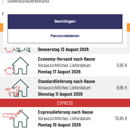
Datenschutzerklärung.
Kreditkarte oder Sofortüberweisung gültig.
Deutschland
Bestätigen
STANDARD
Economy-Versand an einen Paketshop
Personalisieren
Voraussichtliches Lieferdatum
4,95 €
Donnerstag 13 August 2026
Economy-Versand nach Hause
Voraussichtliches Lieferdatum
5,95 €
Montag 17 August 2026
Standardlieferung nach Hause
Voraussichtliches Lieferdatum
8,95 €
Dienstag 11 August 2026
EXPRESS
Expresslieferung nach Hause
Voraussichtliches Lieferdatum
15,95 €
Montag 10 August 2026