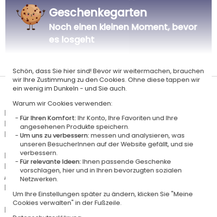
Geschenkegarten
Noch einen kleinen Moment, bevor
es losgeht
Personalisiert
Hergestellt in
in Frankreich
Frankreich
Schön, dass Sie hier sind! Bevor wir weitermachen, brauchen
wir Ihre Zustimmung zu den Cookies. Ohne diese tappen wir
ein wenig im Dunkeln - und Sie auch.
Lieferdatum und Lieferpreis
Warum wir Cookies verwenden:
Dieser Artikel wird in unserem Atelier in Toulouse personalisiert.
Für Ihren Komfort:
Ihr Konto, Ihre Favoriten und Ihre
Er ist für das Angebot "Versandkostenfrei ab 85 € Warenwert" mit der
angesehenen Produkte speichern.
Hermes-Standardlieferung berechtigt.
Um uns zu verbessern:
messen und analysieren, was
unseren BesucherInnen auf der Website gefällt, und sie
verbessern.
Für jede Bestellung unter 85 € gelten die unten aufgeführten
Für relevante Ideen:
Ihnen passende Geschenke
Lieferkosten für den Kauf dieses Artikels.
vorschlagen, hier und in Ihren bevorzugten sozialen
Artikel, die in unserem Atelier personalisiert werden (etwa 95% unserer
Netzwerken.
Produkte), sind mit dem Logo
gekennzeichnet.
Um Ihre Einstellungen später zu ändern, klicken Sie "Meine
Cookies verwalten" in der Fußzeile.
Das Voraussichtliche Lieferdatum ist nur bei einer Zahlung per PayPal,