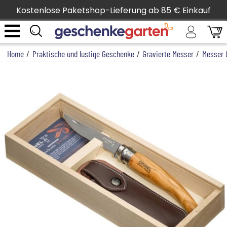
Kostenlose Paketshop-Lieferung ab 85 € Einkauf
Home
/
Praktische und lustige Geschenke
/
Gravierte Messer
/
Messer 