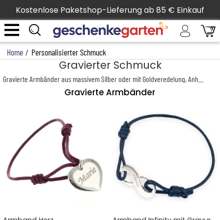
Kostenlose Paketshop-Lieferung ab 85 € Einkauf
Home
/
Personalisierter Schmuck
Gravierter Schmuck
Gravierte Armbänder aus massivem Silber oder mit Goldveredelung, Anhänger, personalisierte Schlüsselanhänger, Manschettenknöpfe … Es gibt nichts Schöneres, um einem geliebten Menschen oder einer frischgebackenen Mama eine Freude zu bereiten. Entdecken Sie unsere liebevoll gestalteten Schmuckideen, die mit größter Sorgfalt und in traditioneller Handarbeit gefertigt werden.
Gravierte Armbänder