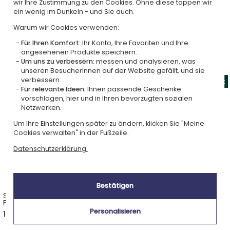
wir Ihre Zustimmung zu den Cookies. Ohne diese tappen wir
ein wenig im Dunkeln - und Sie auch.
Alle unsere Geschenkideen
Warum wir Cookies verwenden:
Für Ihren Komfort:
Ihr Konto, Ihre Favoriten und Ihre
angesehenen Produkte speichern.
Fotoschmuck
Um uns zu verbessern:
messen und analysieren, was
unseren BesucherInnen auf der Website gefällt, und sie
verbessern.
Für relevante Ideen:
Ihnen passende Geschenke
vorschlagen, hier und in Ihren bevorzugten sozialen
Netzwerken.
Um Ihre Einstellungen später zu ändern, klicken Sie "Meine
Cookies verwalten" in der Fußzeile.
Datenschutzerklärung.
Bestätigen
Schlüsselanhänger Platte mit
Foto-Schlüsselanhänger
Fotogravur
Platte Ajour-Stern
Personalisieren
12,90 €
16,90 €
12,68 €