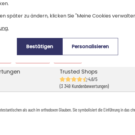
ken.
en später zu ändern, klicken Sie "Meine Cookies verwalten"
ung.
Alle unsere Geschenkideen vergoldete taufmedaillen
>
gorie Personalisierter Schmuck
Bestätigen
Personalisieren
ravur
Namensschmuck
Fotoschmuck
rtungen
Trusted Shops
4,6/5
(3 349 Kundenbewertungen)
estantischen als auch im orthodoxen Glauben. Sie symbolisiert die Einführung in das chri