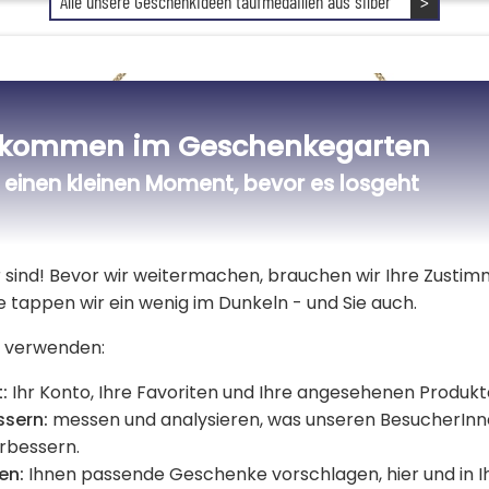
Alle unsere Geschenkideen taufmedaillen aus silber
>
lkommen im Geschenkegarten
einen kleinen Moment, bevor es losgeht
er sind! Bevor wir weitermachen, brauchen wir Ihre Zusti
e tappen wir ein wenig im Dunkeln - und Sie auch.
 verwenden:
:
Ihr Konto, Ihre Favoriten und Ihre angesehenen Produkt
tes Taufmedaillon
Vergoldetes Taufmeda
ssern:
messen und analysieren, was unseren BesucherInn
fael mit Gravur
Heiliger Christophorus
Gravur
erbessern.
50,00 €
en:
Ihnen passende Geschenke vorschlagen, hier und in 