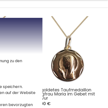
mmung zu den
e speichern.
illon
Vergoldetes Taufmedaillon
en auf der Website
 mit
Jungfrau Maria im Gebet mit
Gravur
44,90 €
Ihren bevorzugten