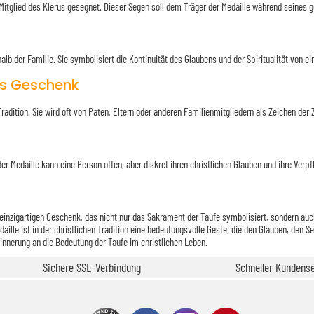
itglied des Klerus gesegnet. Dieser Segen soll dem Träger der Medaille während seines 
alb der Familie. Sie symbolisiert die Kontinuität des Glaubens und der Spiritualität von 
les Geschenk
 Tradition. Sie wird oft von Paten, Eltern oder anderen Familienmitgliedern als Zeichen de
 der Medaille kann eine Person offen, aber diskret ihren christlichen Glauben und ihre Ve
nzigartigen Geschenk, das nicht nur das Sakrament der Taufe symbolisiert, sondern auch d
le ist in der christlichen Tradition eine bedeutungsvolle Geste, die den Glauben, den Seg
rinnerung an die Bedeutung der Taufe im christlichen Leben.
Sichere SSL-Verbindung
Schneller Kundense