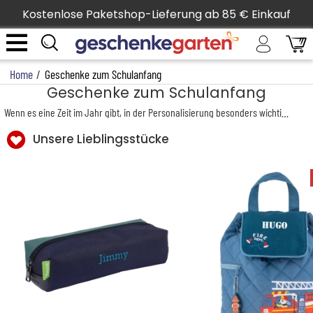
Kostenlose Paketshop-Lieferung ab 85 € Einkauf
Home
/
Geschenke zum Schulanfang
Geschenke zum Schulanfang
Wenn es eine Zeit im Jahr gibt, in der Personalisierung besonders wichtig wird, dann ist es der Schulanfang. Ob Kita, Kindergarten, Grundschule oder weiterführende Schule – überall wird darauf Wert gelegt, dass die Sachen der Kinder gekennzeichnet sind. Und das aus gutem Grund: Nur so gehen Kleidung und Schulutensilien nicht verloren und können problemlos wiedergefunden und zugeordnet werden.
Und wenn man die Sachen schon markieren muss, warum nicht gleich auf eine schöne und originelle Art – mit einer ganz persönlichen, individuellen Beschriftung?
Unsere Lieblingsstücke