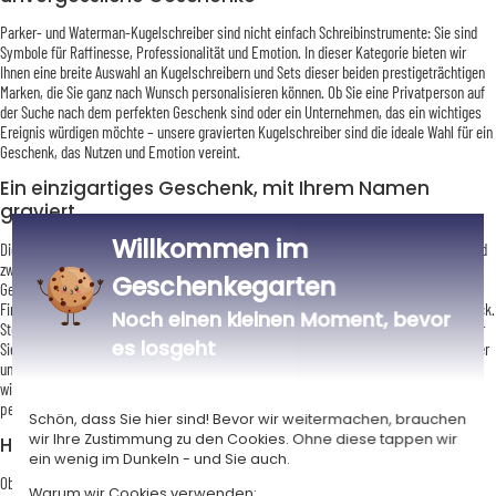
Parker- und Waterman-Kugelschreiber sind nicht einfach Schreibinstrumente: Sie sind
Symbole für Raffinesse, Professionalität und Emotion. In dieser Kategorie bieten wir
Ihnen eine breite Auswahl an Kugelschreibern und Sets dieser beiden prestigeträchtigen
Marken, die Sie ganz nach Wunsch personalisieren können. Ob Sie eine Privatperson auf
der Suche nach dem perfekten Geschenk sind oder ein Unternehmen, das ein wichtiges
Ereignis würdigen möchte – unsere gravierten Kugelschreiber sind die ideale Wahl für ein
Geschenk, das Nutzen und Emotion vereint.
Ein einzigartiges Geschenk, mit Ihrem Namen
graviert
Willkommen im
Die Personalisierung steht im Mittelpunkt unseres Angebots und macht den Unterschied
zwischen einem Parker- oder Waterman-Kugelschreiber und einem gewöhnlichen
Geschenkegarten
Geschenk aus. Ein mit Ihrem Vornamen, einer besonderen Botschaft oder sogar einem
Firmenlogo gravierter Kugelschreiber wird zu einem einzigartigen, unvergesslichen Stück.
Noch einen kleinen Moment, bevor
Stellen Sie sich einen Waterman-Füllfederhalter mit Ihrem gravierten Vornamen vor, der
es losgeht
Sie bei jeder wichtigen Unterschrift begleitet, oder ein Waterman-Set aus Kugelschreiber
und Füllfederhalter, verschenkt zu einem besonderen Anlass. Eine einfache, aber
wirkungsvolle Geste, die besondere Aufmerksamkeit zeigt und jedes Geschenk
persönlicher macht.
Schön, dass Sie hier sind! Bevor wir weitermachen, brauchen
wir Ihre Zustimmung zu den Cookies. Ohne diese tappen wir
Hochwertige Kugelschreiber für jeden Anlass
ein wenig im Dunkeln - und Sie auch.
Ob Sie sich für einen silbernen, goldenen oder kupferfarbenen Parker Jotter oder einen
Warum wir Cookies verwenden: