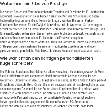
Waterman: ein Erbe von Prestige
Die Marken Parker und Waterman stehen für Tradition und Exzellenz. Im 19. Jahrhundert
gegründet, revolutionierten diese beiden Marken die Welt des Schreibens und boten
hochwertige Instrumente, die zu Ikonen der Eleganz wurden. Die ersten Parker-
Kugelschreiber wurden für die Ewigkeit konzipiert, und die Waterman-Stifte erlangten
schnell weltweiten Ruf für ihren fließenden Schreibfluss und ihr raffiniertes Design. Sich
für einen Kugelschreiber einer dieser Marken zu entscheiden bedeutet, weit mehr als ein
einfaches Geschenk zu machen: Es bedeutet, ein Erbe weiterzugeben.
Heute verkörpern diese Marken weiterhin Luxus und Raffinesse. Indem Sie einen dieser
Stifte personalisieren, nehmen Sie an einer Tradition der Exzellenz teil und fügen
gleichzeitig eine persönliche Note hinzu, die dieses Geschenk noch kostbarer macht.
Wie wählt man den richtigen personalisierten
Kugelschreiber?
Die Wahl des Kugelschreibers hängt vor allem von seinem Verwendungszweck ab. Wenn
Sie ein raffinierteres und eleganteres Modell für formelle Anlässe suchen, ist der
Waterman-Füllfederhalter ideal. Er bringt eine klassische, zeitlose Note mit sich, perfekt
für wichtige Unterschriften. Für den täglichen Gebrauch oder ein erschwinglicheres, aber
ebenso elegantes Geschenk ist der Parker Jotter Kugelschreiber die perfekte Wahl,
erhältlich in verschiedenen Farben und Materialien, ideal für eine dezente, aber
wirkungsvolle Personalisierung. Der personalisierte Kugelschreiber ist auch ein
hervorragendes Geburtstagsgeschenk für einen Mann zum 50. Geburtstag.
Für welche Wahl Sie sich auch entscheiden, Sie können sicher sein, dass jeder