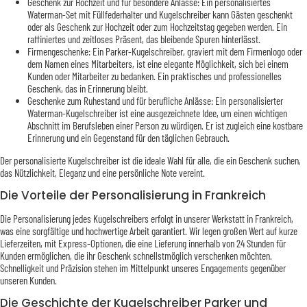
Geschenk zur Hochzeit und für besondere Anlässe: Ein personalisiertes
Waterman-Set mit Füllfederhalter und Kugelschreiber kann Gästen geschenkt
oder als Geschenk zur Hochzeit oder zum Hochzeitstag gegeben werden. Ein
raffiniertes und zeitloses Präsent, das bleibende Spuren hinterlässt.
Firmengeschenke: Ein Parker-Kugelschreiber, graviert mit dem Firmenlogo oder
dem Namen eines Mitarbeiters, ist eine elegante Möglichkeit, sich bei einem
Kunden oder Mitarbeiter zu bedanken. Ein praktisches und professionelles
Geschenk, das in Erinnerung bleibt.
Geschenke zum Ruhestand und für berufliche Anlässe: Ein personalisierter
Waterman-Kugelschreiber ist eine ausgezeichnete Idee, um einen wichtigen
Abschnitt im Berufsleben einer Person zu würdigen. Er ist zugleich eine kostbare
Erinnerung und ein Gegenstand für den täglichen Gebrauch.
Der personalisierte Kugelschreiber ist die ideale Wahl für alle, die ein Geschenk suchen,
das Nützlichkeit, Eleganz und eine persönliche Note vereint.
Die Vorteile der Personalisierung in Frankreich
Die Personalisierung jedes Kugelschreibers erfolgt in unserer Werkstatt in Frankreich,
was eine sorgfältige und hochwertige Arbeit garantiert. Wir legen großen Wert auf kurze
Lieferzeiten, mit Express-Optionen, die eine Lieferung innerhalb von 24 Stunden für
Kunden ermöglichen, die ihr Geschenk schnellstmöglich verschenken möchten.
Schnelligkeit und Präzision stehen im Mittelpunkt unseres Engagements gegenüber
unseren Kunden.
Die Geschichte der Kugelschreiber Parker und