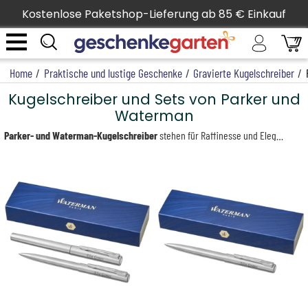
Kostenlose Paketshop-Lieferung ab 85 € Einkauf
Home
/
Praktische und lustige Geschenke
/
Gravierte Kugelschreiber
/
Kugelschreiber und Sets von Parker und
Waterman
Parker- und Waterman-Kugelschreiber
stehen für Raffinesse und Eleganz. Diese hochwertigen Schreibgeräte werden dank der Personalisierung zu echten persönlichen Gegenständen. Verschenken Sie ein einzigartiges, unvergessliches Geschenk mit Stiften, die mit Ihrem Vornamen, einer besonderen Botschaft oder sogar einem Firmenlogo graviert sind. Ob Waterman-Füllfederhalter, Parker Jotter Kugelschreiber oder ein Waterman-Set aus zwei Stiften – jedes Modell kann personalisiert werden, um Ihrem Alltag oder dem Ihrer Liebsten eine ganz neue persönliche Note zu verleihen.
Entdecken Sie auch unsere Kugelschreiber und Sets von Hugo Boss und Cerruti, die, genau wie die von Parker und Waterman, Raffinesse und Personalisierung vereinen, für Geschenke, die im Gedächtnis bleiben.