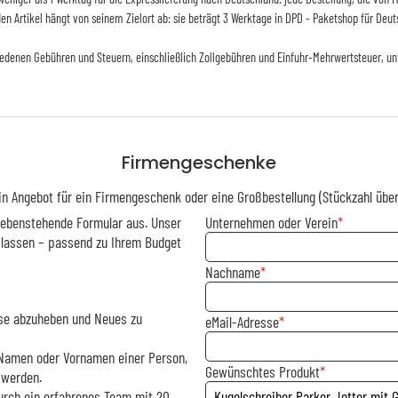
 den Artikel hängt von seinem Zielort ab: sie beträgt 3 Werktage in DPD - Paketshop für Deut
iedenen Gebühren und Steuern, einschließlich Zollgebühren und Einfuhr-Mehrwertsteuer, un
Firmengeschenke
in Angebot für ein Firmengeschenk oder eine Großbestellung (Stückzahl über
 nebenstehende Formular aus. Unser
Unternehmen oder Verein
 lassen – passend zu Ihrem Budget
Nachname
asse abzuheben und Neues zu
eMail-Adresse
m Namen oder Vornamen einer Person,
Gewünschtes Produkt
 werden.
urch ein erfahrenes Team mit 20