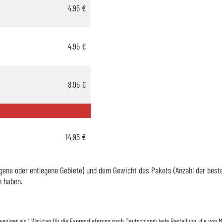
4,95 €
4,95 €
8,95 €
14,95 €
ene oder entlegene Gebiete) und dem Gewicht des Pakets (Anzahl der bestellt
n haben.
d weniger als 1 Werktag für die Expresslieferung nach Deutschland: jede Bestellung, die vo