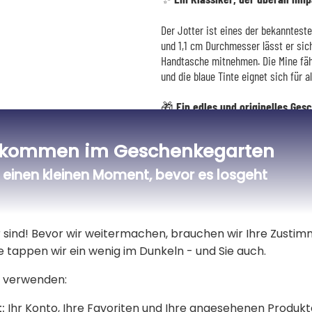
Der Jotter ist eines der bekanntest
und 1,1 cm Durchmesser lässt er si
Handtasche mitnehmen. Die Mine fäh
und die blaue Tinte eignet sich für a
🎁 Ein edles und originelles Ges
Ein Name, ein Datum oder ein paar 
lkommen im Geschenkegarten
bestimmte Person gedacht ist. Gebur
kommt in der Parker Geschenkbox, ei
einen kleinen Moment, bevor es losgeht
er sind! Bevor wir weitermachen, brauchen wir Ihre Zusti
e tappen wir ein wenig im Dunkeln - und Sie auch.
 verwenden:
:
Ihr Konto, Ihre Favoriten und Ihre angesehenen Produkt