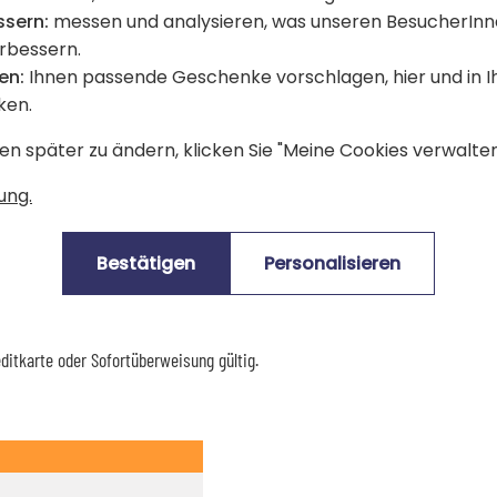
ssern:
messen und analysieren, was unseren BesucherInn
erbessern.
Bewertungen Trusted Shops
en:
Ihnen passende Geschenke vorschlagen, hier und in 
ken.
en später zu ändern, klicken Sie "Meine Cookies verwalten"
Lieferdatum und Lieferpreis
ung.
mes-Standardlieferung berechtigt.
Bestätigen
Personalisieren
für den Kauf dieses Artikels.
Produkte), sind mit dem Logo
gekennzeichnet.
editkarte oder Sofortüberweisung gültig.