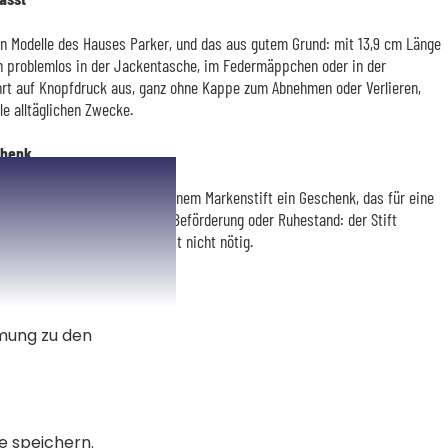
en Modelle des Hauses Parker, und das aus gutem Grund: mit 13,9 cm Länge
ch problemlos in der Jackentasche, im Federmäppchen oder in der
rt auf Knopfdruck aus, ganz ohne Kappe zum Abnehmen oder Verlieren,
lle alltäglichen Zwecke.
chenk
gravierte Worte machen aus einem Markenstift ein Geschenk, das für eine
tstag, Muttertag, Abschluss, Beförderung oder Ruhestand: der Stift
ne zusätzliche Verpackung ist nicht nötig.
mmung zu den
e speichern.