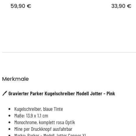
59,90 €
33,90 €
Merkmale
🖊️
Gravierter Parker Kugelschreiber Modell Jotter - Pink
Kugelschreiber, blaue Tinte
Maße: 13,9 x 1,1 cm
Monochrome, komplett rosa Optik
Mine per Druckknopf ausfahrbar
Marke: Parker - Modell Jotter Copper XL