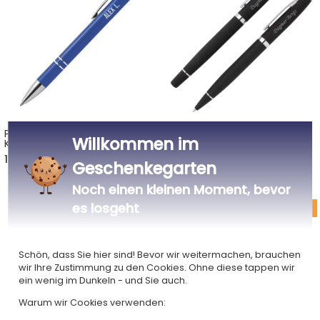
Personalisierter blauer
Personalisiertes Schreibset
Willkommen im
Kugelschreiber
deluxe mit Kugelschreiber
und Roller
13,90 €
22,90 €
Geschenkegarten
Noch einen kleinen Moment, bevor
es losgeht
Schön, dass Sie hier sind! Bevor wir weitermachen, brauchen
wir Ihre Zustimmung zu den Cookies. Ohne diese tappen wir
ein wenig im Dunkeln - und Sie auch.
Warum wir Cookies verwenden: