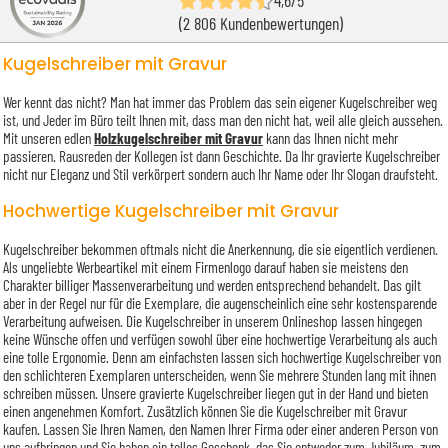
4,6/5
(2 806 Kundenbewertungen)
Kugelschreiber mit Gravur
Wer kennt das nicht? Man hat immer das Problem das sein eigener Kugelschreiber weg
ist, und Jeder im Büro teilt Ihnen mit, dass man den nicht hat, weil alle gleich aussehen.
Mit unseren edlen
Holzkugelschreiber mit Gravur
kann das Ihnen nicht mehr
passieren. Rausreden der Kollegen ist dann Geschichte. Da Ihr gravierte Kugelschreiber
nicht nur Eleganz und Stil verkörpert sondern auch Ihr Name oder Ihr Slogan draufsteht.
Hochwertige Kugelschreiber mit Gravur
Kugelschreiber bekommen oftmals nicht die Anerkennung, die sie eigentlich verdienen.
Als ungeliebte Werbeartikel mit einem Firmenlogo darauf haben sie meistens den
Charakter billiger Massenverarbeitung und werden entsprechend behandelt. Das gilt
aber in der Regel nur für die Exemplare, die augenscheinlich eine sehr kostensparende
Verarbeitung aufweisen. Die Kugelschreiber in unserem Onlineshop lassen hingegen
keine Wünsche offen und verfügen sowohl über eine hochwertige Verarbeitung als auch
eine tolle Ergonomie. Denn am einfachsten lassen sich hochwertige Kugelschreiber von
den schlichteren Exemplaren unterscheiden, wenn Sie mehrere Stunden lang mit ihnen
schreiben müssen. Unsere gravierte Kugelschreiber liegen gut in der Hand und bieten
einen angenehmen Komfort. Zusätzlich können Sie die Kugelschreiber mit Gravur
kaufen. Lassen Sie Ihren Namen, den Namen Ihrer Firma oder einer anderen Person von
uns aufbringen und Sie haben ein tolles Geschenk, das Sie entweder zum Jubiläum, zum