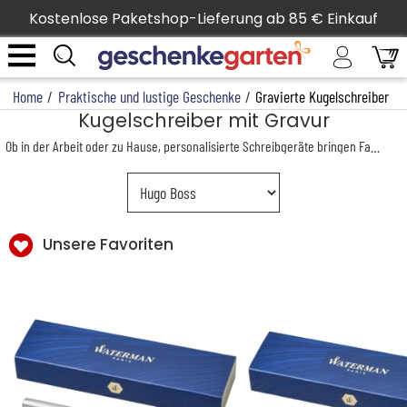
Kostenlose Paketshop-Lieferung ab 85 € Einkauf
Home
/
Praktische und lustige Geschenke
/
Gravierte Kugelschreiber
Kugelschreiber mit Gravur
Ob in der Arbeit oder zu Hause, personalisierte Schreibgeräte bringen Farbe und Spaß auf den Schreibtisch und sorgen garantiert für Aufsehen. Überraschen Sie ihren Liebsten zu jedem Anlass mit trendigen und gravierte Kugelschreiber oder Federhalter. Die Gravur und eine perfekte Verarbeitung machen aus jedem Modell ein super Accessoire. Diese Schreibgeräte sind eine tolle Geschenkidee für jeden Anlass, besonders als
Unsere Favoriten