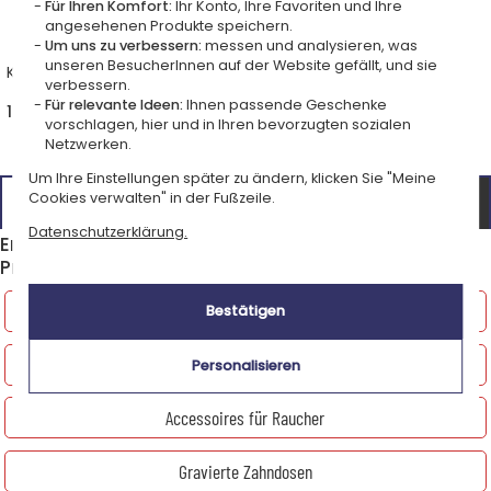
Für Ihren Komfort:
Ihr Konto, Ihre Favoriten und Ihre
angesehenen Produkte speichern.
Um uns zu verbessern:
messen und analysieren, was
unseren BesucherInnen auf der Website gefällt, und sie
Kugelschreiber mit Gravur
Personalisierter
verbessern.
Kugelschreiber aus Chrom in
Lederoptik
Für relevante Ideen:
Ihnen passende Geschenke
17,90 €
17,90 €
vorschlagen, hier und in Ihren bevorzugten sozialen
Netzwerken.
Um Ihre Einstellungen später zu ändern, klicken Sie "Meine
Alle unsere Geschenkideen personalisierte standard-
>
Cookies verwalten" in der Fußzeile.
kugelschreiber
Datenschutzerklärung.
Entdecken Sie weitere Produkte aus der Kategorie
Praktische und lustige Geschenke
Boulekugeln und Mölkky
Bestätigen
Geschenke Freizeit und Praktisches
Personalisieren
Accessoires für Raucher
Gravierte Zahndosen