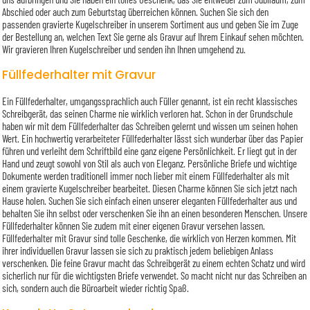
Abschied oder auch zum Geburtstag überreichen können. Suchen Sie sich den
passenden gravierte Kugelschreiber in unserem Sortiment aus und geben Sie im Zuge
der Bestellung an, welchen Text Sie gerne als Gravur auf Ihrem Einkauf sehen möchten.
Wir gravieren Ihren Kugelschreiber und senden ihn Ihnen umgehend zu.
Füllfederhalter mit Gravur
Ein Füllfederhalter, umgangssprachlich auch Füller genannt, ist ein recht klassisches
Schreibgerät, das seinen Charme nie wirklich verloren hat. Schon in der Grundschule
haben wir mit dem Füllfederhalter das Schreiben gelernt und wissen um seinen hohen
Wert. Ein hochwertig verarbeiteter Füllfederhalter lässt sich wunderbar über das Papier
führen und verleiht dem Schriftbild eine ganz eigene Persönlichkeit. Er liegt gut in der
Hand und zeugt sowohl von Stil als auch von Eleganz. Persönliche Briefe und wichtige
Dokumente werden traditionell immer noch lieber mit einem Füllfederhalter als mit
einem gravierte Kugelschreiber bearbeitet. Diesen Charme können Sie sich jetzt nach
Hause holen. Suchen Sie sich einfach einen unserer eleganten Füllfederhalter aus und
behalten Sie ihn selbst oder verschenken Sie ihn an einen besonderen Menschen. Unsere
Füllfederhalter können Sie zudem mit einer eigenen Gravur versehen lassen.
Füllfederhalter mit Gravur sind tolle Geschenke, die wirklich von Herzen kommen. Mit
ihrer individuellen Gravur lassen sie sich zu praktisch jedem beliebigen Anlass
verschenken. Die feine Gravur macht das Schreibgerät zu einem echten Schatz und wird
sicherlich nur für die wichtigsten Briefe verwendet. So macht nicht nur das Schreiben an
sich, sondern auch die Büroarbeit wieder richtig Spaß.