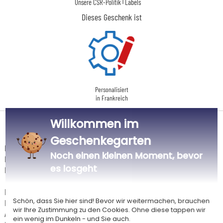
|
Unsere CSR-Politik
Labels
Dieses Geschenk ist
Personalisiert
in Frankreich
Willkommen im
Lieferdatum und Lieferpreis
Geschenkegarten
Dieser Artikel wird in unserem Atelier in Toulouse personalisiert.
Noch einen kleinen Moment, bevor
Er ist für das Angebot "Versandkostenfrei ab 85 € Warenwert" mit der
es losgeht
Hermes-Standardlieferung berechtigt.
Für jede Bestellung unter 85 € gelten die unten aufgeführten
Schön, dass Sie hier sind! Bevor wir weitermachen, brauchen
Lieferkosten für den Kauf dieses Artikels.
wir Ihre Zustimmung zu den Cookies. Ohne diese tappen wir
Artikel, die in unserem Atelier personalisiert werden (etwa 95% unserer
ein wenig im Dunkeln - und Sie auch.