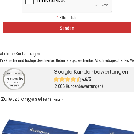
*
Pflichtfeld
Senden
Ähnliche Suchanfragen
Praktische und lustige Geschenke
Geburtstagsgeschenke
Abschiedsgeschenke
We
Google Kundenbewertungen
4,6/5
(2 806 Kundenbewertungen)
Zuletzt angesehen
ALLE >