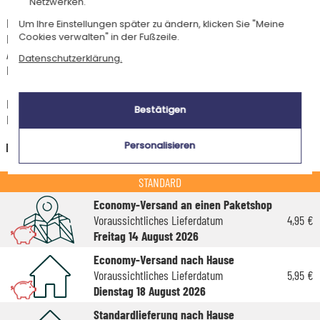
Netzwerken.
Für jede Bestellung unter 85 € gelten die unten aufgeführten
Um Ihre Einstellungen später zu ändern, klicken Sie "Meine
Cookies verwalten" in der Fußzeile.
Lieferkosten für den Kauf dieses Artikels.
Artikel, die in unserem Atelier personalisiert werden (etwa 95% unserer
Datenschutzerklärung.
Produkte), sind mit dem Logo
gekennzeichnet.
Das Voraussichtliche Lieferdatum ist nur bei einer Zahlung per PayPal,
Bestätigen
Kreditkarte oder Sofortüberweisung gültig.
Deutschland
Personalisieren
STANDARD
Economy-Versand an einen Paketshop
Voraussichtliches Lieferdatum
4,95 €
Freitag 14 August 2026
Economy-Versand nach Hause
Voraussichtliches Lieferdatum
5,95 €
Dienstag 18 August 2026
Standardlieferung nach Hause