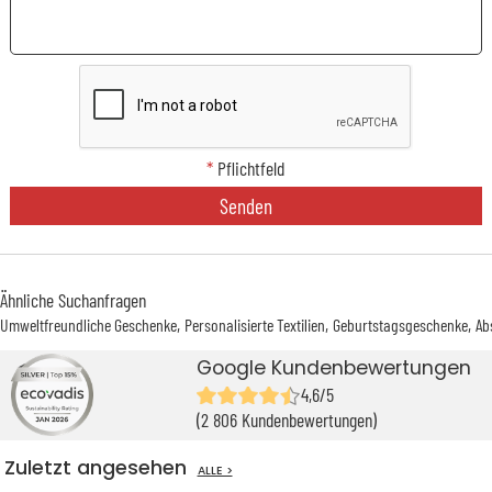
*
Pflichtfeld
Senden
Ähnliche Suchanfragen
Umweltfreundliche Geschenke
Personalisierte Textilien
Geburtstagsgeschenke
Ab
Google Kundenbewertungen
4,6/5
(2 806 Kundenbewertungen)
Zuletzt angesehen
ALLE >