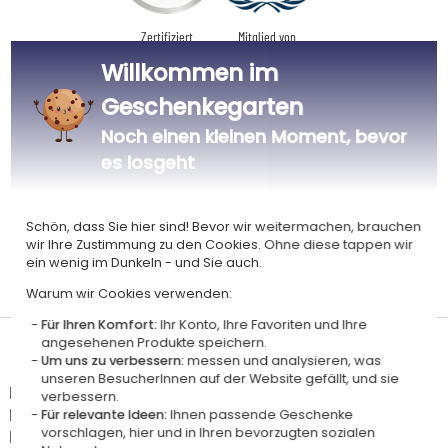
Zertifiziert
Mitglied von
Ecovadis Silver
Global Compact
Willkommen im
|
Unsere CSR-Politik
Labels
Geschenkegarten
Dieses Geschenk ist
Noch einen kleinen Moment, bevor
es losgeht
Schön, dass Sie hier sind! Bevor wir weitermachen, brauchen
wir Ihre Zustimmung zu den Cookies. Ohne diese tappen wir
ein wenig im Dunkeln - und Sie auch.
Personalisiert
Zertifiziert
in Frankreich
OCS
Warum wir Cookies verwenden:
Für Ihren Komfort:
Ihr Konto, Ihre Favoriten und Ihre
angesehenen Produkte speichern.
Lieferdatum und Lieferpreis
Um uns zu verbessern:
messen und analysieren, was
unseren BesucherInnen auf der Website gefällt, und sie
Dieser Artikel wird in unserem Atelier in Toulouse personalisiert.
verbessern.
Er ist für das Angebot "Versandkostenfrei ab 85 € Warenwert" mit der
Für relevante Ideen:
Ihnen passende Geschenke
vorschlagen, hier und in Ihren bevorzugten sozialen
Hermes-Standardlieferung berechtigt.