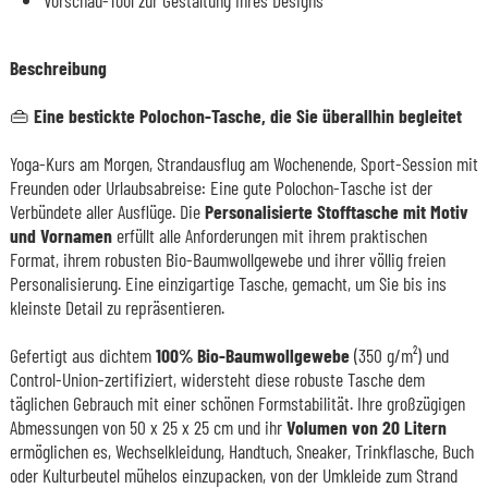
Vorschau-Tool zur Gestaltung Ihres Designs
Beschreibung
👜 Eine bestickte Polochon-Tasche, die Sie überallhin begleitet
Yoga-Kurs am Morgen, Strandausflug am Wochenende, Sport-Session mit
Freunden oder Urlaubsabreise: Eine gute Polochon-Tasche ist der
Verbündete aller Ausflüge. Die
Personalisierte Stofftasche mit Motiv
und Vornamen
erfüllt alle Anforderungen mit ihrem praktischen
Format, ihrem robusten Bio-Baumwollgewebe und ihrer völlig freien
Personalisierung. Eine einzigartige Tasche, gemacht, um Sie bis ins
kleinste Detail zu repräsentieren.
Gefertigt aus dichtem
100% Bio-Baumwollgewebe
(350 g/m²) und
Control-Union-zertifiziert, widersteht diese robuste Tasche dem
täglichen Gebrauch mit einer schönen Formstabilität. Ihre großzügigen
Abmessungen von 50 x 25 x 25 cm und ihr
Volumen von 20 Litern
ermöglichen es, Wechselkleidung, Handtuch, Sneaker, Trinkflasche, Buch
oder Kulturbeutel mühelos einzupacken, von der Umkleide zum Strand