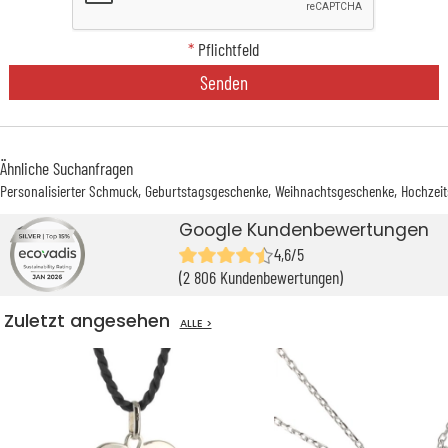
*
Pflichtfeld
Senden
Ähnliche Suchanfragen
Personalisierter Schmuck
Geburtstagsgeschenke
Weihnachtsgeschenke
Hochzei
Google Kundenbewertungen
4,6/5
(2 806 Kundenbewertungen)
Zuletzt angesehen
ALLE >