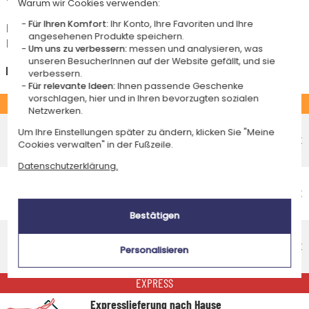
Warum wir Cookies verwenden:
Für Ihren Komfort:
Ihr Konto, Ihre Favoriten und Ihre
Das Voraussichtliche Lieferdatum ist nur bei einer Zahlung per PayPal,
angesehenen Produkte speichern.
Kreditkarte oder Sofortüberweisung gültig.
Um uns zu verbessern:
messen und analysieren, was
unseren BesucherInnen auf der Website gefällt, und sie
Deutschland
verbessern.
Für relevante Ideen:
Ihnen passende Geschenke
vorschlagen, hier und in Ihren bevorzugten sozialen
STANDARD
Netzwerken.
Economy-Versand an einen Paketshop
Um Ihre Einstellungen später zu ändern, klicken Sie "Meine
Voraussichtliches Lieferdatum
4,95 €
Cookies verwalten" in der Fußzeile.
Mittwoch 12 August 2026
Datenschutzerklärung.
Economy-Versand nach Hause
Voraussichtliches Lieferdatum
4,95 €
Freitag 14 August 2026
Bestätigen
Standardlieferung nach Hause
Voraussichtliches Lieferdatum
8,95 €
Personalisieren
Montag 10 August 2026
EXPRESS
Expresslieferung nach Hause