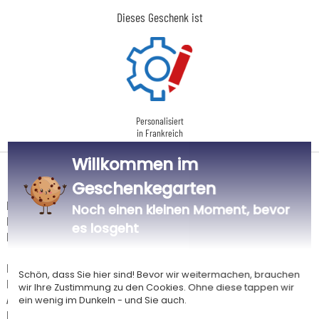
Dieses Geschenk ist
Personalisiert
in Frankreich
Willkommen im
Lieferdatum und Lieferpreis
Geschenkegarten
Dieser Artikel wird in unserem Atelier in Toulouse personalisiert.
Noch einen kleinen Moment, bevor
Er ist für das Angebot "Versandkostenfrei ab 85 € Warenwert" mit der
es losgeht
Hermes-Standardlieferung berechtigt.
Für jede Bestellung unter 85 € gelten die unten aufgeführten
Schön, dass Sie hier sind! Bevor wir weitermachen, brauchen
Lieferkosten für den Kauf dieses Artikels.
wir Ihre Zustimmung zu den Cookies. Ohne diese tappen wir
Artikel, die in unserem Atelier personalisiert werden (etwa 95% unserer
ein wenig im Dunkeln - und Sie auch.
Produkte), sind mit dem Logo
gekennzeichnet.