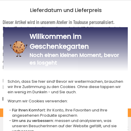
Lieferdatum und Lieferpreis
Dieser Artikel wird in unserem Atelier in Toulouse personalisiert.
Er ist für das Angebot "Versandkostenfrei ab 85 € Warenwert" mit der
Hermes-Standardlieferung berechtigt.
Willkommen im
Geschenkegarten
Für jede Bestellung unter 85 € gelten die unten aufgeführten
Lieferkosten für den Kauf dieses Artikels.
Noch einen kleinen Moment, bevor
Artikel, die in unserem Atelier personalisiert werden (etwa 95% unserer
es losgeht
Produkte), sind mit dem Logo
gekennzeichnet.
Das Voraussichtliche Lieferdatum ist nur bei einer Zahlung per PayPal,
Schön, dass Sie hier sind! Bevor wir weitermachen, brauchen
Kreditkarte oder Sofortüberweisung gültig.
wir Ihre Zustimmung zu den Cookies. Ohne diese tappen wir
ein wenig im Dunkeln - und Sie auch.
Deutschland
Warum wir Cookies verwenden:
Für Ihren Komfort:
Ihr Konto, Ihre Favoriten und Ihre
STANDARD
angesehenen Produkte speichern.
Um uns zu verbessern:
messen und analysieren, was
Economy-Versand an einen Paketshop
unseren BesucherInnen auf der Website gefällt, und sie
Voraussichtliches Lieferdatum
5,50 €