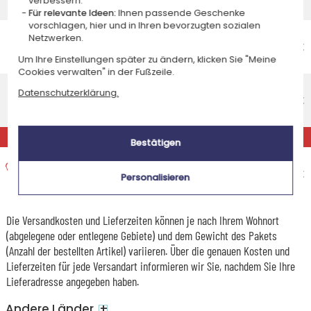
verbessern.
Mittwoch 12 August 2026
Für relevante Ideen:
Ihnen passende Geschenke
vorschlagen, hier und in Ihren bevorzugten sozialen
Economy-Versand nach Hause
Netzwerken.
Voraussichtliches Lieferdatum
6,55 €
Um Ihre Einstellungen später zu ändern, klicken Sie "Meine
Freitag 14 August 2026
Cookies verwalten" in der Fußzeile.
Standardlieferung nach Hause
Datenschutzerklärung.
Voraussichtliches Lieferdatum
9,95 €
Montag 10 August 2026
EXPRESS
Bestätigen
Expresslieferung nach Hause
Voraussichtliches Lieferdatum
15,95 €
Personalisieren
Freitag 7 August 2026
Die Versandkosten und Lieferzeiten können je nach Ihrem Wohnort
(abgelegene oder entlegene Gebiete) und dem Gewicht des Pakets
(Anzahl der bestellten Artikel) variieren. Über die genauen Kosten und
Lieferzeiten für jede Versandart informieren wir Sie, nachdem Sie Ihre
Lieferadresse angegeben haben.
+
Andere Länder