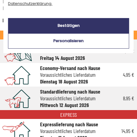
Das Voraussichtliche Lieferdatum ist nur bei einer Zahlung per PayPal,
Datenschutzerklärung.
Kreditkarte oder Sofortüberweisung gültig.
Deutschland
Bestätigen
STANDARD
Personalisieren
Economy-Versand an einen Paketshop
Voraussichtliches Lieferdatum
4,95 €
Freitag 14 August 2026
Economy-Versand nach Hause
Voraussichtliches Lieferdatum
4,95 €
Dienstag 18 August 2026
Standardlieferung nach Hause
Voraussichtliches Lieferdatum
8,95 €
Mittwoch 12 August 2026
EXPRESS
Expresslieferung nach Hause
Voraussichtliches Lieferdatum
14,95 €