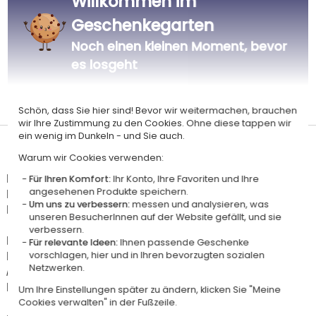
Willkommen im
Geschenkegarten
Noch einen kleinen Moment, bevor
es losgeht
Personalisiert
in Frankreich
Schön, dass Sie hier sind! Bevor wir weitermachen, brauchen
wir Ihre Zustimmung zu den Cookies. Ohne diese tappen wir
ein wenig im Dunkeln - und Sie auch.
Lieferdatum und Lieferpreis
Warum wir Cookies verwenden:
Dieser Artikel wird in unserem Atelier in Toulouse personalisiert.
Für Ihren Komfort:
Ihr Konto, Ihre Favoriten und Ihre
Er ist für das Angebot "Versandkostenfrei ab 85 € Warenwert" mit der
angesehenen Produkte speichern.
Um uns zu verbessern:
messen und analysieren, was
Hermes-Standardlieferung berechtigt.
unseren BesucherInnen auf der Website gefällt, und sie
verbessern.
Für jede Bestellung unter 85 € gelten die unten aufgeführten
Für relevante Ideen:
Ihnen passende Geschenke
Lieferkosten für den Kauf dieses Artikels.
vorschlagen, hier und in Ihren bevorzugten sozialen
Netzwerken.
Artikel, die in unserem Atelier personalisiert werden (etwa 95% unserer
Produkte), sind mit dem Logo
gekennzeichnet.
Um Ihre Einstellungen später zu ändern, klicken Sie "Meine
Cookies verwalten" in der Fußzeile.