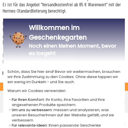
Er ist für das Angebot "Versandkostenfrei ab 85 € Warenwert" mit der
Hermes-Standardlieferung berechtigt.
Für jede Bestellung unter 85 € gelten die unten aufgeführten
Willkommen im
Lieferkosten für den Kauf dieses Artikels.
Artikel, die in unserem Atelier personalisiert werden (etwa 95% unserer
Geschenkegarten
Produkte), sind mit dem Logo
gekennzeichnet.
Noch einen kleinen Moment, bevor
es losgeht
Das Voraussichtliche Lieferdatum ist nur bei einer Zahlung per PayPal,
Kreditkarte oder Sofortüberweisung gültig.
Schön, dass Sie hier sind! Bevor wir weitermachen, brauchen
Deutschland
wir Ihre Zustimmung zu den Cookies. Ohne diese tappen wir
ein wenig im Dunkeln - und Sie auch.
STANDARD
Warum wir Cookies verwenden:
Economy-Versand an einen Paketshop
Für Ihren Komfort:
Ihr Konto, Ihre Favoriten und Ihre
Voraussichtliches Lieferdatum
4,95 €
angesehenen Produkte speichern.
Mittwoch 12 August 2026
Um uns zu verbessern:
messen und analysieren, was
unseren BesucherInnen auf der Website gefällt, und sie
Economy-Versand nach Hause
verbessern.
Voraussichtliches Lieferdatum
4,95 €
Für relevante Ideen:
Ihnen passende Geschenke