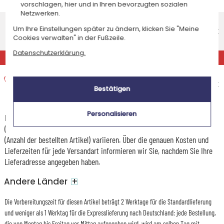
Freitag 14 August 2026
vorschlagen, hier und in Ihren bevorzugten sozialen
Netzwerken.
Standardlieferung nach Hause
Um Ihre Einstellungen später zu ändern, klicken Sie "Meine
Voraussichtliches Lieferdatum
8,95 €
Cookies verwalten" in der Fußzeile.
Montag 10 August 2026
Datenschutzerklärung.
EXPRESS
Expresslieferung nach Hause
Voraussichtliches Lieferdatum
14,95 €
Bestätigen
Freitag 7 August 2026
Personalisieren
Die Versandkosten und Lieferzeiten können je nach Ihrem Wohnort
(abgelegene oder entlegene Gebiete) und dem Gewicht des Pakets
(Anzahl der bestellten Artikel) variieren. Über die genauen Kosten und
Lieferzeiten für jede Versandart informieren wir Sie, nachdem Sie Ihre
Lieferadresse angegeben haben.
+
Andere Länder
Die Vorbereitungszeit für diesen Artikel beträgt 2 Werktage für die Standardlieferung
und weniger als 1 Werktag für die Expresslieferung nach Deutschland: jede Bestellung,
die von Montag bis Freitag vor Mittag aufgegeben wird, wird am selben Tag mit