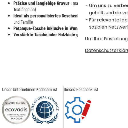
Präzise und langlebige Gravur
: maximale Breite von 2,8 cm (die
Um uns zu verbe
Textlänge an)
gefällt, und sie v
Ideal als personalisiertes Geschenk
: perfekt für einen Geburtst
Für relevante Ide
und Familie
sozialen Netzwer
Pétanque-Tasche inklusive in Wunschfarbe
Verstärkte Tasche oder Holzkiste gegen Aufpreis
Um Ihre Einstellung
Datenschutzerklär
Unser Unternehmen Kadocom ist
Dieses Geschenk ist