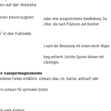
en auf der Website
d Schiedsrichter
Ihren bevorzugten
 Hand, bieten diese glatten Boules eine ausgezeichnete Handhabung. Sie
esonders geeignet für Schiedsrichter, die nach Präzision und Komfort
 in der Fußzeile.
ege
leichte Pflege: Wischen Sie sie nach der Benutzung mit einem leicht öligen
und ihre Qualität zu erhalten.
nsatz wurde die Chrombehandlung entfernt. Leichte Spuren können mit
 oder die Haltbarkeit zu beeinträchtigen.
re Transportmöglichkeiten
edenen Farben erhältlich: schwarz, blau, rot, marine, anthrazit oder
 in schwarz für optimalen Schutz
für mehr Komfort