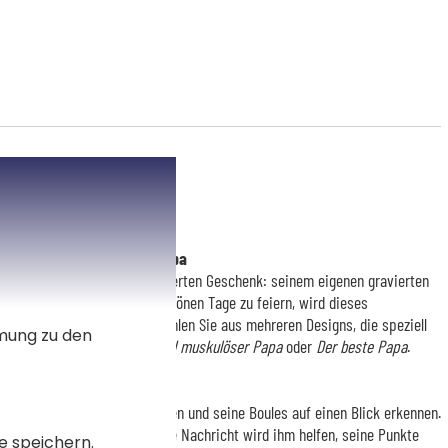
inen außergewöhnlichen Papa
m originellen und personalisierten Geschenk: seinem eigenen gravierten
ag oder um die Ankunft der schönen Tage zu feiern, wird dieses
n Sommer über begleiten. Wählen Sie aus mehreren Designs, die speziell
mmung zu den
 Papa
,
Super Papa
,
Starker und muskulöser Papa
oder
Der beste Papa
.
eplatzes
Sets kann Papa stilvoll spielen und seine Boules auf einen Blick erkennen.
ein Name oder seine gravierte Nachricht wird ihm helfen, seine Punkte
e speichern.