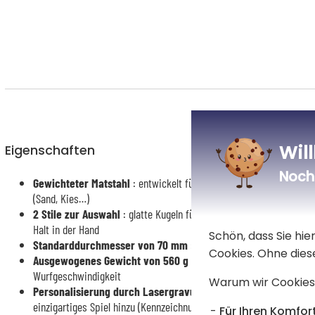
Wil
Eigenschaften
Noch 
Gewichteter Matstahl
: entwickelt für hervorragenden Spielkomfor
(Sand, Kies…)
2 Stile zur Auswahl
: glatte Kugeln für ein flüssiges Gefühl oder g
Halt in der Hand
Schön, dass Sie hi
Standarddurchmesser von 70 mm
: universelle Größe, geeignet f
Cookies. Ohne dies
Ausgewogenes Gewicht von 560 g
: perfekter Kompromiss zwis
Wurfgeschwindigkeit
Warum wir Cookies
Personalisierung durch Lasergravur
: fügen Sie einen Vornamen 
einzigartiges Spiel hinzu (Kennzeichnungsbereich: 2,6 x 2,6 cm)
Für Ihren Komfort