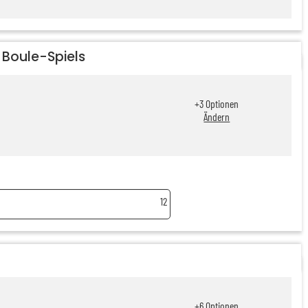
 Boule-Spiels
+
3
Optionen
Ändern
12
+
6
Optionen