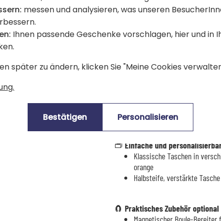
stolz zu beanspruchen!
 Schriftgröße passt sich der
ssern:
messen und analysieren, was unseren BesucherInn
erbessern.
🎯
Perfekt für Freizeitspieler un
ag, Urlaub oder Spiele mit Freunden
en:
Ihnen passende Geschenke vorschlagen, hier und in 
Leicht, kompakt und angenehm in der
ken.
sind ideal für Freizeitspieler und b
suchen.
en später zu ändern, klicken Sie "Meine Cookies verwalten"
🪩
Einfache und nachhaltige Pfl
ung.
Die Stahl-Boules benötigen nur eine 
Tuch ab, um Oxidation zu reduzieren 
🌱 In einem umweltfreundlicheren A
Bestätigen
Personalisieren
der Zeit auftreten, ohne die Leistung
👝
Einfache und personalisierba
Klassische Taschen in verschi
orange
Halbsteife, verstärkte Tasche
🧲
Praktisches Zubehör optional
Magnetischer Boule-Bereiter 