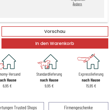
Ändern
Vorschau
In den Warenkorb
nomy-Versand
Standardlieferung
Expresslieferung
ach Hause
nach Hause
nach Hause
6,95 €
9,95 €
15,95 €
rtungen Trusted Shops
Firmengeschenke