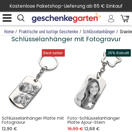
Kostenlose Paketshop-Lieferung ab 85 € Einkauf
Home
/
Praktische und lustige Geschenke
/
Schlüsselanhänger
/
Gravie
Schlüsselanhänger mit Fotogravur
Schlüsselanhänger Platte mit
Foto-Schlüsselanhänger
Fotogravur
Platte Ajour-Stern
12,90 €
16,90 €
12,68 €