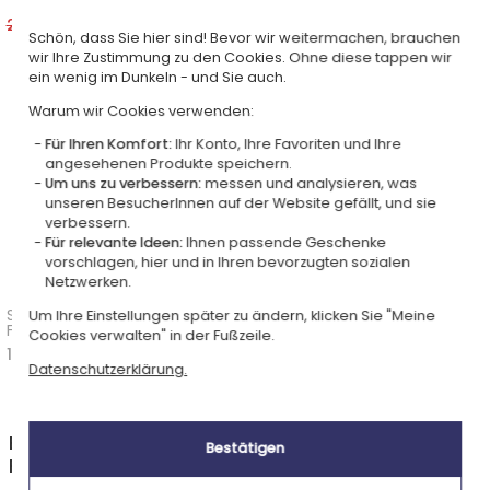
Strass-Herz
20,90 €
15,68 €
21,90 €
Schön, dass Sie hier sind! Bevor wir weitermachen, brauchen
wir Ihre Zustimmung zu den Cookies. Ohne diese tappen wir
ein wenig im Dunkeln - und Sie auch.
Warum wir Cookies verwenden:
Für Ihren Komfort:
Ihr Konto, Ihre Favoriten und Ihre
angesehenen Produkte speichern.
Um uns zu verbessern:
messen und analysieren, was
unseren BesucherInnen auf der Website gefällt, und sie
verbessern.
Für relevante Ideen:
Ihnen passende Geschenke
vorschlagen, hier und in Ihren bevorzugten sozialen
Netzwerken.
Schlüsselanhänger mit
Schlüsselanhänger mit
Um Ihre Einstellungen später zu ändern, klicken Sie "Meine
Fotogravur - love in the
Fotogravur Rechteckig
Cookies verwalten" in der Fußzeile.
pocket
16,90 €
17,90 €
Datenschutzerklärung.
Entdecken Sie weitere Produkte aus der Kategorie
Bestätigen
Personalisierte Schlüsselanhänger