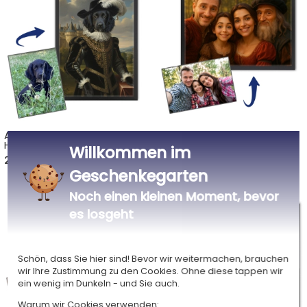
Ausgefallenes Porträt Ihres
Cartoon-Porträt +
Haustiers
historische Personen
Willkommen im
basierend auf einem Foto
22,00 €
22,00 €
Geschenkegarten
Noch einen kleinen Moment, bevor
es losgeht
Schön, dass Sie hier sind! Bevor wir weitermachen, brauchen
wir Ihre Zustimmung zu den Cookies. Ohne diese tappen wir
ein wenig im Dunkeln - und Sie auch.
Warum wir Cookies verwenden: