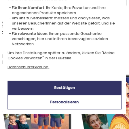
Für Ihren Komfort:
Ihr Konto, Ihre Favoriten und Ihre
angesehenen Produkte speichern.
Um uns zu verbessern:
messen und analysieren, was
Porträt Umwandlung in
Porträt Umwandlung in
unseren BesucherInnen auf der Website gefällt, und sie
historische Figur - Frau
historische Figur - Mann
verbessern.
22,00 €
22,00 €
Für relevante Ideen:
Ihnen passende Geschenke
vorschlagen, hier und in Ihren bevorzugten sozialen
Netzwerken.
Um Ihre Einstellungen später zu ändern, klicken Sie "Meine
Entdecken Sie weitere Produkte aus der Kategorie
Cookies verwalten" in der Fußzeile.
Personalisierte Porträts aus einem Foto
Datenschutzerklärung.
Bestätigen
Personalisieren