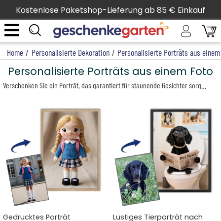
Kostenlose Paketshop-Lieferung ab 85 € Einkauf
Home
/
Personalisierte Dekoration
/
Personalisierte Porträts aus einem
Personalisierte Porträts aus einem Foto
Verschenken Sie ein Porträt, das garantiert für staunende Gesichter sorgt: unsere KI setzt Ihre Liebsten, ob Mensch oder Tier, anhand eines Fotos in außergewöhnliche, witzige und kreative Szenen. Die so entstehenden Einzelstücke drucken wir in unserem Atelier auf Poster, Leinwand oder viele weitere dekorative und praktische Produkte.
Gedrucktes Porträt
Lustiges Tierporträt nach