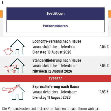
Deutschland
STANDARD
Bestätigen
Economy-Versand an einen Paketshop
Personalisieren
Voraussichtliches Lieferdatum
4,95 €
Freitag 14 August 2026
Economy-Versand nach Hause
Voraussichtliches Lieferdatum
4,95 €
Dienstag 18 August 2026
Standardlieferung nach Hause
Voraussichtliches Lieferdatum
8,95 €
Mittwoch 12 August 2026
EXPRESS
Expresslieferung nach Hause
Voraussichtliches Lieferdatum
14,95 €
Dienstag 11 August 2026
Die Versandkosten und Lieferzeiten können je nach Ihrem Wohnort