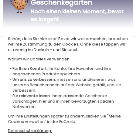
Geschenkegarten
Noch einen kleinen Moment, bevor
es losgeht
Personalisiert
in Frankreich
Schön, dass Sie hier sind! Bevor wir weitermachen, brauchen
wir Ihre Zustimmung zu den Cookies. Ohne diese tappen wir
Lieferdatum und Lieferpreis
ein wenig im Dunkeln - und Sie auch.
Dieser Artikel wird in unserem Atelier in Toulouse personalisiert.
Warum wir Cookies verwenden:
Er ist für das Angebot "Versandkostenfrei ab 85 € Warenwert" mit der
Für Ihren Komfort:
Ihr Konto, Ihre Favoriten und Ihre
Hermes-Standardlieferung berechtigt.
angesehenen Produkte speichern.
Um uns zu verbessern:
messen und analysieren, was
unseren BesucherInnen auf der Website gefällt, und sie
Für jede Bestellung unter 85 € gelten die unten aufgeführten
verbessern.
Lieferkosten für den Kauf dieses Artikels.
Für relevante Ideen:
Ihnen passende Geschenke
Artikel, die in unserem Atelier personalisiert werden (etwa 95% unserer
vorschlagen, hier und in Ihren bevorzugten sozialen
Produkte), sind mit dem Logo
gekennzeichnet.
Netzwerken.
Um Ihre Einstellungen später zu ändern, klicken Sie "Meine
Das Voraussichtliche Lieferdatum ist nur bei einer Zahlung per PayPal,
Cookies verwalten" in der Fußzeile.
Kreditkarte oder Sofortüberweisung gültig.
Datenschutzerklärung.