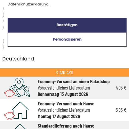
Datenschutzerklärung.
Für jede Bestellung unter 85 € gelten die unten aufgeführten
Lieferkosten für den Kauf dieses Artikels.
Artikel, die in unserem Atelier personalisiert werden (etwa 95% unserer
Bestätigen
Produkte), sind mit dem Logo
gekennzeichnet.
Personalisieren
Das Voraussichtliche Lieferdatum ist nur bei einer Zahlung per PayPal,
Kreditkarte oder Sofortüberweisung gültig.
Deutschland
STANDARD
Economy-Versand an einen Paketshop
Voraussichtliches Lieferdatum
4,95 €
Donnerstag 13 August 2026
Economy-Versand nach Hause
Voraussichtliches Lieferdatum
5,95 €
Montag 17 August 2026
Standardlieferung nach Hause