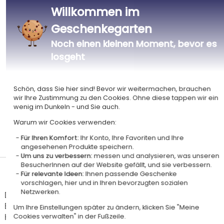
Willkommen im
Zertifiziert
Mitglied von
Geschenkegarten
Ecovadis Silver
Global Compact
Noch einen kleinen Moment, bevor es
|
Unsere CSR-Politik
Labels
losgeht
Dieses Geschenk ist
Schön, dass Sie hier sind! Bevor wir weitermachen, brauchen
wir Ihre Zustimmung zu den Cookies. Ohne diese tappen wir ein
wenig im Dunkeln - und Sie auch.
Warum wir Cookies verwenden:
Personalisiert
Für Ihren Komfort:
Ihr Konto, Ihre Favoriten und Ihre
in Frankreich
angesehenen Produkte speichern.
Um uns zu verbessern:
messen und analysieren, was unseren
BesucherInnen auf der Website gefällt, und sie verbessern.
Lieferdatum und Lieferpreis
Für relevante Ideen:
Ihnen passende Geschenke
vorschlagen, hier und in Ihren bevorzugten sozialen
Netzwerken.
Dieser Artikel wird in unserem Atelier in Toulouse personalisiert.
Er ist für das Angebot "Versandkostenfrei ab 85 € Warenwert" mit der
Um Ihre Einstellungen später zu ändern, klicken Sie "Meine
Hermes-Standardlieferung berechtigt.
Cookies verwalten" in der Fußzeile.