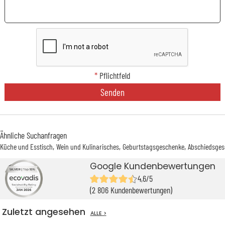
*
Pflichtfeld
Senden
Ähnliche Suchanfragen
Küche und Esstisch
Wein und Kulinarisches
Geburtstagsgeschenke
Abschiedsges
Google Kundenbewertungen
4,6/5
(2 806 Kundenbewertungen)
Zuletzt angesehen
ALLE >