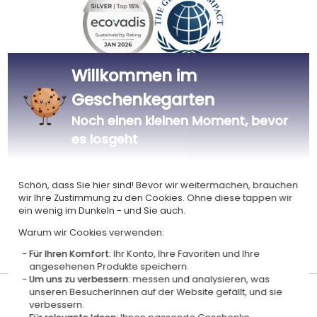
Willkommen im
Zertifiziert
Mitglied von
Ecovadis Silver
Global Compact
Geschenkegarten
|
Unsere CSR-Politik
Labels
Noch einen kleinen Moment, bevor
es losgeht
Dieses Geschenk ist
Schön, dass Sie hier sind! Bevor wir weitermachen, brauchen
wir Ihre Zustimmung zu den Cookies. Ohne diese tappen wir
ein wenig im Dunkeln - und Sie auch.
Warum wir Cookies verwenden:
Personalisiert
Für Ihren Komfort:
Ihr Konto, Ihre Favoriten und Ihre
in Frankreich
angesehenen Produkte speichern.
Um uns zu verbessern:
messen und analysieren, was
unseren BesucherInnen auf der Website gefällt, und sie
Lieferdatum und Lieferpreis
verbessern.