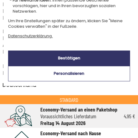
Für relevante Ideen:
Ihnen passende Geschenke
Dieser Artikel wird in unserem Atelier in Toulouse personalisiert.
vorschlagen, hier und in Ihren bevorzugten sozialen
Er ist für das Angebot "Versandkostenfrei ab 85 € Warenwert" mit der
Netzwerken.
Hermes-Standardlieferung berechtigt.
Um Ihre Einstellungen später zu ändern, klicken Sie "Meine
Cookies verwalten" in der Fußzeile.
Für jede Bestellung unter 85 € gelten die unten aufgeführten
Datenschutzerklärung.
Lieferkosten für den Kauf dieses Artikels.
Artikel, die in unserem Atelier personalisiert werden (etwa 95% unserer
Produkte), sind mit dem Logo
gekennzeichnet.
Bestätigen
Das Voraussichtliche Lieferdatum ist nur bei einer Zahlung per PayPal,
Kreditkarte oder Sofortüberweisung gültig.
Personalisieren
Deutschland
STANDARD
Economy-Versand an einen Paketshop
Voraussichtliches Lieferdatum
4,95 €
Freitag 14 August 2026
Economy-Versand nach Hause