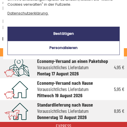
Artikel, die in unserem Atelier personalisiert werden (etwa 95% unserer
Cookies verwalten" in der Fußzeile.
Produkte), sind mit dem Logo
gekennzeichnet.
Datenschutzerklärung.
Das Voraussichtliche Lieferdatum ist nur bei einer Zahlung per PayPal,
Kreditkarte oder Sofortüberweisung gültig.
Bestätigen
Deutschland
Personalisieren
STANDARD
Economy-Versand an einen Paketshop
Voraussichtliches Lieferdatum
4,95 €
Montag 17 August 2026
Economy-Versand nach Hause
Voraussichtliches Lieferdatum
5,95 €
Mittwoch 19 August 2026
Standardlieferung nach Hause
Voraussichtliches Lieferdatum
8,95 €
Donnerstag 13 August 2026
EXPRESS