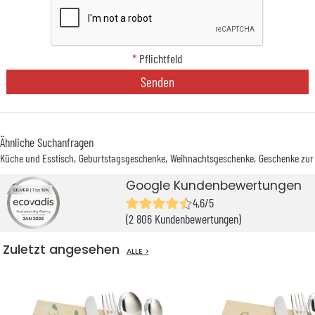
*
Pflichtfeld
Senden
Ähnliche Suchanfragen
Küche und Esstisch
Geburtstagsgeschenke
Weihnachtsgeschenke
Geschenke zur
Google Kundenbewertungen
4,6/5
(2 806 Kundenbewertungen)
Zuletzt angesehen
ALLE >