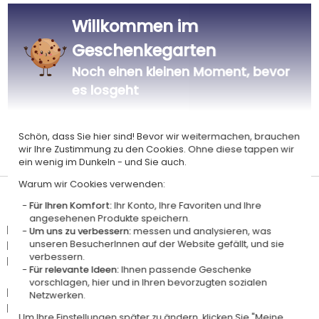
|
Unsere CSR-Politik
Labels
Willkommen im
Dieses Geschenk ist
Geschenkegarten
Noch einen kleinen Moment, bevor
es losgeht
Schön, dass Sie hier sind! Bevor wir weitermachen, brauchen
Personalisiert
wir Ihre Zustimmung zu den Cookies. Ohne diese tappen wir
in Frankreich
ein wenig im Dunkeln - und Sie auch.
Warum wir Cookies verwenden:
Lieferdatum und Lieferpreis
Für Ihren Komfort:
Ihr Konto, Ihre Favoriten und Ihre
angesehenen Produkte speichern.
Dieser Artikel wird in unserem Atelier in Toulouse personalisiert.
Um uns zu verbessern:
messen und analysieren, was
Er ist für das Angebot "Versandkostenfrei ab 85 € Warenwert" mit der
unseren BesucherInnen auf der Website gefällt, und sie
verbessern.
Hermes-Standardlieferung berechtigt.
Für relevante Ideen:
Ihnen passende Geschenke
vorschlagen, hier und in Ihren bevorzugten sozialen
Für jede Bestellung unter 85 € gelten die unten aufgeführten
Netzwerken.
Lieferkosten für den Kauf dieses Artikels.
Um Ihre Einstellungen später zu ändern, klicken Sie "Meine