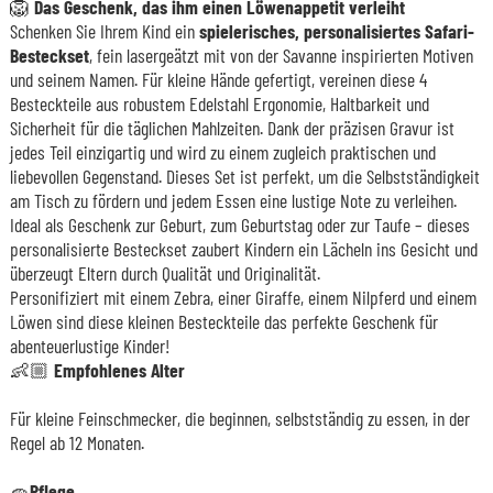
🦁
Das Geschenk, das ihm einen Löwenappetit verleiht
Schenken Sie Ihrem Kind ein
spielerisches, personalisiertes Safari-
Besteckset
, fein lasergeätzt mit von der Savanne inspirierten Motiven
und seinem Namen. Für kleine Hände gefertigt, vereinen diese 4
Besteckteile aus robustem Edelstahl Ergonomie, Haltbarkeit und
Sicherheit für die täglichen Mahlzeiten. Dank der präzisen Gravur ist
jedes Teil einzigartig und wird zu einem zugleich praktischen und
liebevollen Gegenstand. Dieses Set ist perfekt, um die Selbstständigkeit
am Tisch zu fördern und jedem Essen eine lustige Note zu verleihen.
Ideal als Geschenk zur Geburt, zum Geburtstag oder zur Taufe – dieses
personalisierte Besteckset zaubert Kindern ein Lächeln ins Gesicht und
überzeugt Eltern durch Qualität und Originalität.
Personifiziert mit einem Zebra, einer Giraffe, einem Nilpferd und einem
Löwen sind diese kleinen Besteckteile das perfekte Geschenk für
abenteuerlustige Kinder!
👶🏼
Empfohlenes Alter
Für kleine Feinschmecker, die beginnen, selbstständig zu essen, in der
Regel ab 12 Monaten.
🧽
Pflege