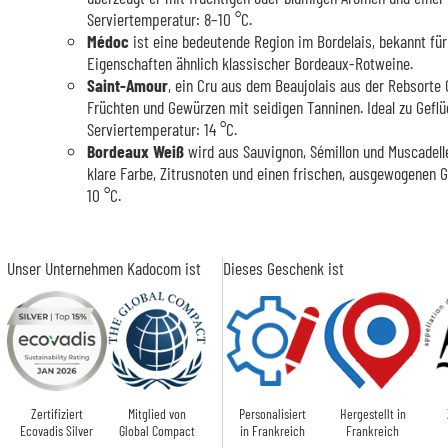
Serviertemperatur: 8–10 °C.
Médoc
ist eine bedeutende Region im Bordelais, bekannt fü
Eigenschaften ähnlich klassischer Bordeaux-Rotweine.
Saint-Amour
, ein Cru aus dem Beaujolais aus der Rebsorte
Früchten und Gewürzen mit seidigen Tanninen. Ideal zu Geflüg
Serviertemperatur: 14 °C.
Bordeaux Weiß
wird aus Sauvignon, Sémillon und Muscadelle h
klare Farbe, Zitrusnoten und einen frischen, ausgewogenen 
10 °C.
Unser Unternehmen Kadocom ist
Dieses Geschenk ist
Zertifiziert
Mitglied von
Personalisiert
Hergestellt in
Ecovadis Silver
Global Compact
in Frankreich
Frankreich