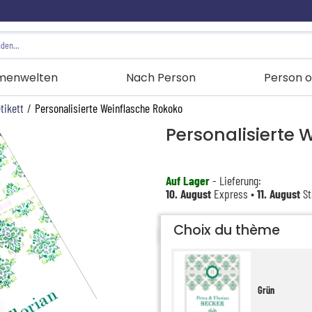
menwelten
Nach Person
Person o
tikett
/
Personalisierte Weinflasche Rokoko
Personalisierte 
Auf Lager
- Lieferung:
10. August
Express •
11. August
St
Choix du thème
Grün