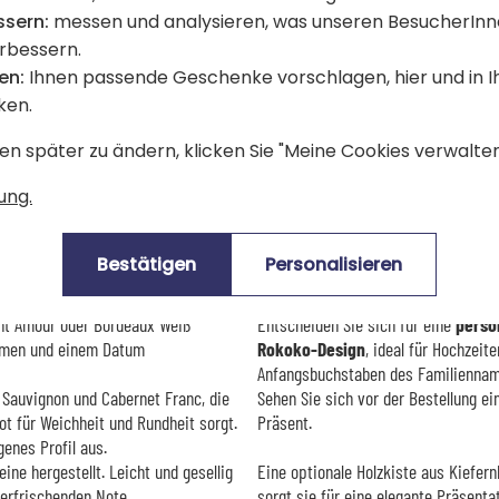
ssern:
messen und analysieren, was unseren BesucherInn
erbessern.
Alle Flaschen mit Text
en:
Ihnen passende Geschenke vorschlagen, hier und in 
ken.
en später zu ändern, klicken Sie "Meine Cookies verwalten"
Trinken Sie auf Ihre Liebe
ung.
Beschreibung
Bestätigen
Personalisieren
🎁 Eine elegante Kreation für u
int Amour oder Bordeaux Weiß
Entscheiden Sie sich für eine
perso
namen und einem Datum
Rokoko-Design
, ideal für Hochzeit
Anfangsbuchstaben des Familiennam
Sauvignon und Cabernet Franc, die
Sehen Sie sich vor der Bestellung e
ot für Weichheit und Rundheit sorgt.
Präsent.
enes Profil aus.
ne hergestellt. Leicht und gesellig
Eine optionale Holzkiste aus Kiefern
 erfrischenden Note.
sorgt sie für eine elegante Präsenta