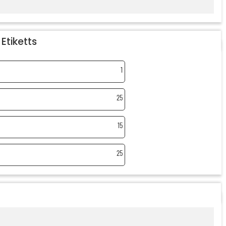
Etiketts
1
25
15
25