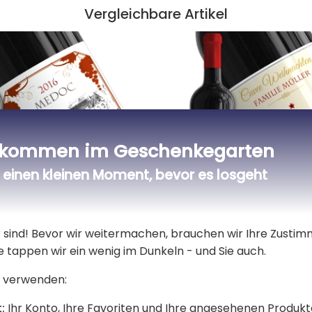
Vergleichbare Artikel
lkommen im Geschenkegarten
einen kleinen Moment, bevor es losgeht
er sind! Bevor wir weitermachen, brauchen wir Ihre Zusti
sierte Weinflasche
Personalisierte Weinf
e tappen wir ein wenig im Dunkeln - und Sie auch.
Weihnachten
 verwenden:
15,90 €
:
Ihr Konto, Ihre Favoriten und Ihre angesehenen Produkt