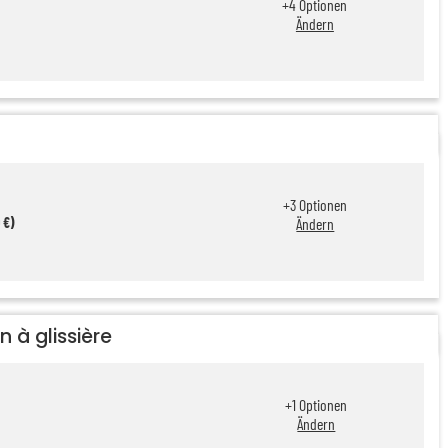
+
4
Optionen
Ändern
+
3
Optionen
 €)
Ändern
n à glissière
+
1
Optionen
Ändern