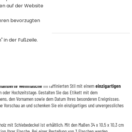
en auf der Website
Ihren bevorzugten
 in der Fußzeile.
nvergessliche Momente
nalisierte Weinflasche
im raffinierten Stil mit einem
einzigartigen
en oder Hochzeitstage. Gestalten Sie das Etikett mit dem
ens, den Vornamen sowie dem Datum Ihres besonderen Ereignisses.
ine Vorschau an und schenken Sie ein einzigartiges und unvergessliches
holz mit Schiebedeckel ist erhältlich. Mit den Maßen 34 x 10,5 x 10,3 cm
tion Ihrer Flasche. Bei einer Bestellung von 3 Flaschen werden