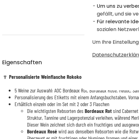
Um uns zu verbe
gefällt, und sie v
Für relevante Ide
sozialen Netzwer
Um Ihre Einstellung
Datenschutzerklär
Eigenschaften
🍷
Personalisierte Weinflasche Rokoko
5 Weine zur Auswahl: AOC Bordeaux Rot, Bordeaux Rosé, Médoc, Sa
Personalisierung des Etiketts mit einem Anfangsbuchstaben, Vor
Erhältlich einzeln oder im Set mit 2 oder 3 Flaschen
Die wichtigsten Rebsorten des
Bordeaux Rot
sind Cabernet 
Struktur, Tannine und Lagerpotenzial verleihen, während Merl
Dieser Wein zeichnet sich durch ein fruchtiges und ausgewog
Bordeaux Rosé
wird aus denselben Rebsorten wie die Rotwei
überzeugt er mit fruchtigen oder blumigen Aromen und einer