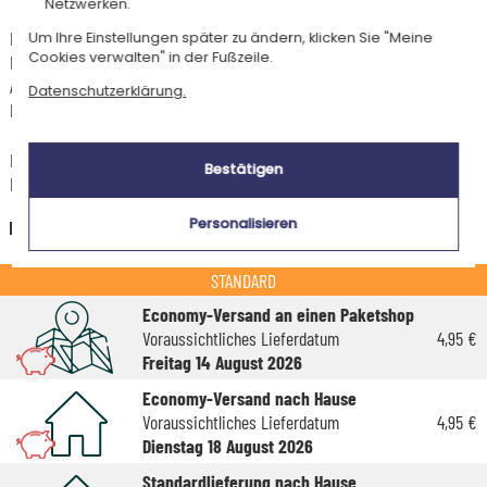
Netzwerken.
Für jede Bestellung unter 85 € gelten die unten aufgeführten
Um Ihre Einstellungen später zu ändern, klicken Sie "Meine
Cookies verwalten" in der Fußzeile.
Lieferkosten für den Kauf dieses Artikels.
Artikel, die in unserem Atelier personalisiert werden (etwa 95% unserer
Datenschutzerklärung.
Produkte), sind mit dem Logo
gekennzeichnet.
Das Voraussichtliche Lieferdatum ist nur bei einer Zahlung per PayPal,
Bestätigen
Kreditkarte oder Sofortüberweisung gültig.
Personalisieren
Deutschland
STANDARD
Economy-Versand an einen Paketshop
Voraussichtliches Lieferdatum
4,95 €
Freitag 14 August 2026
Economy-Versand nach Hause
Voraussichtliches Lieferdatum
4,95 €
Dienstag 18 August 2026
Standardlieferung nach Hause