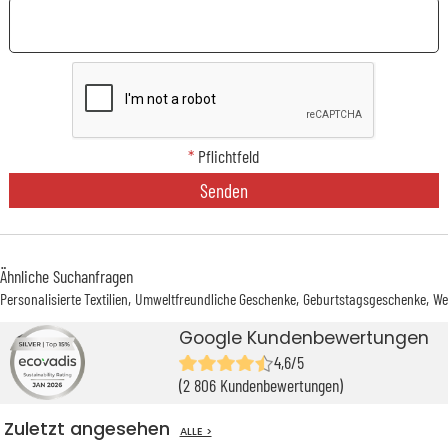
*
Pflichtfeld
Senden
Ähnliche Suchanfragen
Personalisierte Textilien
Umweltfreundliche Geschenke
Geburtstagsgeschenke
We
Google Kundenbewertungen
4,6/5
(2 806 Kundenbewertungen)
Zuletzt angesehen
ALLE >