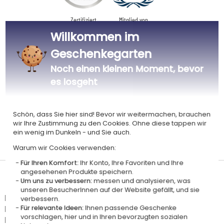
Zertifiziert
Mitglied von
Ecovadis Silver
Global Compact
Willkommen im
|
Geschenkegarten
Unsere CSR-Politik
Labels
Dieses Geschenk ist
Noch einen kleinen Moment, bevor
es losgeht
Schön, dass Sie hier sind! Bevor wir weitermachen, brauchen
wir Ihre Zustimmung zu den Cookies. Ohne diese tappen wir
ein wenig im Dunkeln - und Sie auch.
Personalisiert
Zertifiziert
Zertifiziert
EVE Vegan
in Frankreich
GOTS
OEKO-TEX
Warum wir Cookies verwenden:
Für Ihren Komfort:
Ihr Konto, Ihre Favoriten und Ihre
angesehenen Produkte speichern.
Lieferdatum und Lieferpreis
Um uns zu verbessern:
messen und analysieren, was
unseren BesucherInnen auf der Website gefällt, und sie
Dieser Artikel wird in unserem Atelier in Toulouse personalisiert.
verbessern.
Er ist für das Angebot "Versandkostenfrei ab 85 € Warenwert" mit der
Für relevante Ideen:
Ihnen passende Geschenke
vorschlagen, hier und in Ihren bevorzugten sozialen
Hermes-Standardlieferung berechtigt.