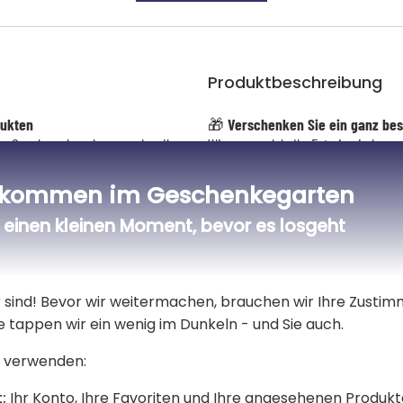
Produktbeschreibung
dukten
🎁
Verschenken Sie ein ganz be
hrem Geschmack und passend zu Ihrem
Wir verwandeln Ihr Foto in ein humor
ert auf hochwertige Materialien, eine
Intelligenz wird Ihr Gesicht in einem
und leuchtenden Farben. Dieser einzi
lkommen im Geschenkegarten
garantiert für Überraschungen sorgt.
jedem Blick ein Lächeln zaubert.
einen kleinen Moment, bevor es losgeht
dene Formate, ohne Rahmen
🎨
Sorgfältige Umsetzung
men und Acrylglasplatte –
Nach der automatischen Transformati
er sind! Bevor wir weitermachen, brauchen wir Ihre Zusti
sauberen Zuschnitt, sodass Ihr Car
kommt.
e tappen wir ein wenig im Dunkeln - und Sie auch.
 verwenden:
⚠️ Wichtig
KI kann Fehler machen, zum Beispiel
:
Ihr Konto, Ihre Favoriten und Ihre angesehenen Produkt