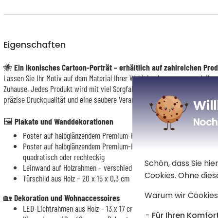
Eigenschaften
🐝
Ein
ikonisches Cartoon-Porträt – erhältlich auf zahlreichen Pro
Lassen Sie Ihr Motiv auf dem Material Ihrer Wahl drucken – ganz nach I
Zuhause. Jedes Produkt wird mit viel Sorgfalt gefertigt. Dabei legen wir W
präzise Druckqualität und eine saubere Verarbeitung.
Wil
Noch 
🖼️
Plakate und Wanddekorationen
Poster auf halbglänzendem Premium-Fotopapier 260 g – verschie
Poster auf halbglänzendem Premium-Fotopapier 260 g mit MDF-Rah
quadratisch oder rechteckig
Schön, dass Sie hi
Leinwand auf Holzrahmen – verschiedene Formate
Cookies. Ohne dies
Türschild aus Holz – 20 x 15 x 0,3 cm
Warum wir Cookies
🏡
Dekoration und Wohnaccessoires
LED-Lichtrahmen aus Holz – 13 x 17 cm
Für Ihren Komfort