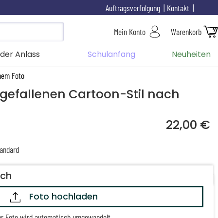
Auftragsverfolgung
Kontakt
Mein Konto
Warenkorb
der Anlass
Schulanfang
Neuheiten
inem Foto
sgefallenen Cartoon-Stil nach
22,00 €
andard
och
Foto hochladen
hr Foto wird automatisch umgewandelt.