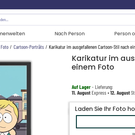
menwelten
Nach Person
Person o
 Foto
/
Cartoon-Porträts
/
Karikatur im ausgefallenen Cartoon-Stil nach e
Karikatur im au
einem Foto
Auf Lager
- Lieferung:
11. August
Express •
12. August
St
Laden Sie Ihr Foto h
I