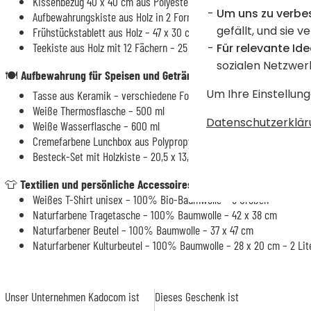
Kissenbezug 40 x 40 cm aus Polyester (bei 2-farbigem Kissen: Rüc
Um uns zu verbe
Aufbewahrungskiste aus Holz in 2 Formaten
gefällt, und sie v
Frühstückstablett aus Holz – 47 x 30 cm
Teekiste aus Holz mit 12 Fächern – 25 x 29 x 7,5 cm
Für relevante Ide
sozialen Netzwer
🍽️
Aufbewahrung für Speisen und Getränke
Um Ihre Einstellung
Tasse aus Keramik – verschiedene Formate und Farben
Weiße Thermosflasche – 500 ml
Datenschutzerklär
Weiße Wasserflasche – 600 ml
Cremefarbene Lunchbox aus Polypropylen und Bambus – 20 x 7 x 14 
Besteck-Set mit Holzkiste – 20,5 x 13,5 x 3 cm – mit 4 personalisi
👕
Textilien und persönliche Accessoires
Weißes T-Shirt unisex – 100% Bio-Baumwolle – 5 Größen
Naturfarbene Tragetasche – 100% Baumwolle – 42 x 38 cm
Naturfarbener Beutel – 100% Baumwolle – 37 x 47 cm
Naturfarbener Kulturbeutel – 100% Baumwolle – 28 x 20 cm – 2 Lit
Unser Unternehmen Kadocom ist
Dieses Geschenk ist