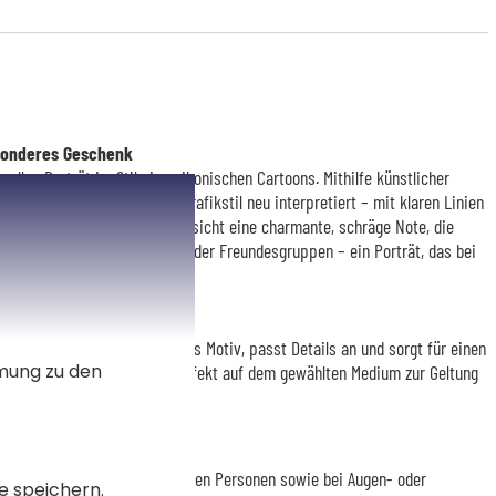
sonderes Geschenk
volles Porträt im Stil eines ikonischen Cartoons. Mithilfe künstlicher
 minimalistischen, witzigen Grafikstil neu interpretiert – mit klaren Linien
gartige Stil verleiht jedem Gesicht eine charmante, schräge Note, die
 Perfekt für Paare, Familien oder Freundesgruppen – ein Porträt, das bei
on prüft unser Grafiker jedes Motiv, passt Details an und sorgt für einen
mmung zu den
toon harmonisch wirkt und perfekt auf dem gewählten Medium zur Geltung
 bei der Anzahl der dargestellten Personen sowie bei Augen- oder
e speichern.