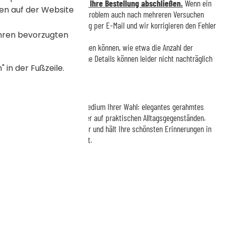
rschau sorgfältig, bevor Sie Ihre Bestellung abschließen.
Wenn ein
en auf der Website
ngsbild erneut hoch. Sollte das Problem auch nach mehreren Versuchen
ns nach Aufgabe der Bestellung per E-Mail und wir korrigieren den Fehler
Ihren bevorzugten
sentliche Korrekturen vornehmen können, wie etwa die Anzahl der
oder Haarfarbe. Nebensächliche Details können leider nicht nachträglich
 in der Fußzeile.
Verschenken
 ist, drucken wir sie auf dem Medium Ihrer Wahl: elegantes gerahmtes
 – bereit zum Aufhängen – oder auf praktischen Alltagsgegenständen.
biniert Kreativität und Humor und hält Ihre schönsten Erinnerungen in
Form fest, die Freude bereitet.