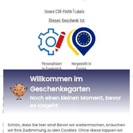
|
Unsere CSR-Politik
Labels
Dieses Geschenk ist
Personalisiert
Hergestellt in
in Frankreich
Europa
Willkommen im
Lieferdatum und Lieferpreis
Geschenkegarten
Noch einen kleinen Moment, bevor
Dieser Artikel wird in unserem Atelier in Toulouse personalisiert.
Er ist für das Angebot "Versandkostenfrei ab 85 € Warenwert" mit der
es losgeht
Hermes-Standardlieferung berechtigt.
Für jede Bestellung unter 85 € gelten die unten aufgeführten
Schön, dass Sie hier sind! Bevor wir weitermachen, brauchen
wir Ihre Zustimmung zu den Cookies. Ohne diese tappen wir
Lieferkosten für den Kauf dieses Artikels.