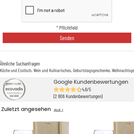
*
Pflichtfeld
Senden
Ähnliche Suchanfragen
Küche und Esstisch
Wein und Kulinarisches
Geburtstagsgeschenke
Weihnachtsg
Google Kundenbewertungen
4,6/5
(2 806 Kundenbewertungen)
Zuletzt angesehen
ALLE >