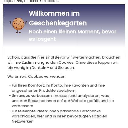
umpflanzen, für mehr Flexibilität.
♻️
Wiederverwendbar und praktisch
Willkommen im
Sobald der Würfel geleert ist, kann er auch als Stifthalter oder kleines
Dekorationszubehör umfunktioniert werden und erhält so ein nützliches
Geschenkegarten
zweites Leben ohne Verschwendung.
Noch einen kleinen Moment, bevor
es losgeht
Schön, dass Sie hier sind! Bevor wir weitermachen, brauchen
wir Ihre Zustimmung zu den Cookies. Ohne diese tappen wir
ein wenig im Dunkeln - und Sie auch.
Warum wir Cookies verwenden:
Unser Unternehmen Kadocom ist
Für Ihren Komfort:
Ihr Konto, Ihre Favoriten und Ihre
angesehenen Produkte speichern.
Um uns zu verbessern:
messen und analysieren, was
unseren BesucherInnen auf der Website gefällt, und sie
verbessern.
Für relevante Ideen:
Ihnen passende Geschenke
vorschlagen, hier und in Ihren bevorzugten sozialen
Netzwerken.
Zertifiziert
Mitglied von