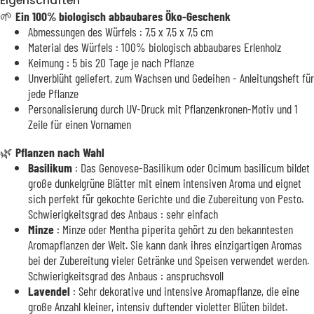
Eigenschaften
🌱
Ein 100% biologisch abbaubares Öko-Geschenk
Abmessungen des Würfels : 7,5 x 7,5 x 7,5 cm
Material des Würfels : 100% biologisch abbaubares Erlenholz
Keimung : 5 bis 20 Tage je nach Pflanze
Unverblüht geliefert, zum Wachsen und Gedeihen - Anleitungsheft für
jede Pflanze
Personalisierung durch UV-Druck mit Pflanzenkronen-Motiv und 1
Zeile für einen Vornamen
🌿
Pflanzen nach Wahl
Basilikum
: Das Genovese-Basilikum oder Ocimum basilicum bildet
große dunkelgrüne Blätter mit einem intensiven Aroma und eignet
sich perfekt für gekochte Gerichte und die Zubereitung von Pesto.
Schwierigkeitsgrad des Anbaus : sehr einfach
Minze
: Minze oder Mentha piperita gehört zu den bekanntesten
Aromapflanzen der Welt. Sie kann dank ihres einzigartigen Aromas
bei der Zubereitung vieler Getränke und Speisen verwendet werden.
Schwierigkeitsgrad des Anbaus : anspruchsvoll
Lavendel
: Sehr dekorative und intensive Aromapflanze, die eine
große Anzahl kleiner, intensiv duftender violetter Blüten bildet.