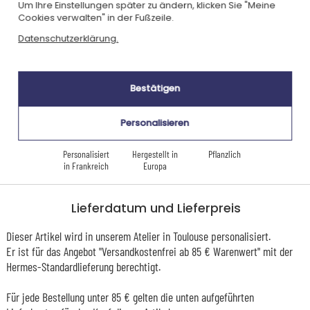
Ecovadis Silver
Global Compact
Um Ihre Einstellungen später zu ändern, klicken Sie "Meine
Cookies verwalten" in der Fußzeile.
|
Unsere CSR-Politik
Labels
Datenschutzerklärung.
Dieses Geschenk ist
Bestätigen
Personalisieren
Personalisiert
Hergestellt in
Pflanzlich
in Frankreich
Europa
Lieferdatum und Lieferpreis
Dieser Artikel wird in unserem Atelier in Toulouse personalisiert.
Er ist für das Angebot "Versandkostenfrei ab 85 € Warenwert" mit der
Hermes-Standardlieferung berechtigt.
Für jede Bestellung unter 85 € gelten die unten aufgeführten