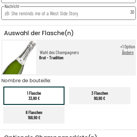
Nachricht
30
Auswahl der Flasche(n)
+
1
Option
Wahl des Champagners
Ändern
Brut - Tradition
Nombre de bouteille:
1 Flasche
3 Flaschen
33,90 €
90,90 €
6 Flaschen
168,90 €