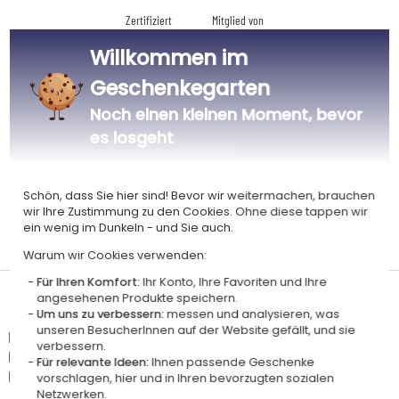
Zertifiziert
Mitglied von
Ecovadis Silver
Global Compact
Willkommen im
|
Unsere CSR-Politik
Labels
Geschenkegarten
Dieses Geschenk ist
Noch einen kleinen Moment, bevor
es losgeht
Schön, dass Sie hier sind! Bevor wir weitermachen, brauchen
wir Ihre Zustimmung zu den Cookies. Ohne diese tappen wir
ein wenig im Dunkeln - und Sie auch.
Personalisiert
Hergestellt in
Zertifiziert
in Frankreich
Frankreich
AOC
Warum wir Cookies verwenden:
Für Ihren Komfort:
Ihr Konto, Ihre Favoriten und Ihre
Lieferdatum und Lieferpreis
angesehenen Produkte speichern.
Um uns zu verbessern:
messen und analysieren, was
unseren BesucherInnen auf der Website gefällt, und sie
Dieser Artikel wird in unserem Atelier in Toulouse personalisiert.
verbessern.
Er ist für das Angebot "Versandkostenfrei ab 85 € Warenwert" mit der
Für relevante Ideen:
Ihnen passende Geschenke
Hermes-Standardlieferung berechtigt.
vorschlagen, hier und in Ihren bevorzugten sozialen
Netzwerken.