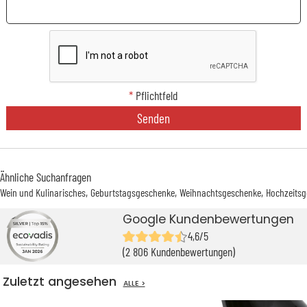
*
Pflichtfeld
Senden
Ähnliche Suchanfragen
Wein und Kulinarisches
Geburtstagsgeschenke
Weihnachtsgeschenke
Hochzeits
Google Kundenbewertungen
4,6/5
(2 806 Kundenbewertungen)
Zuletzt angesehen
ALLE >