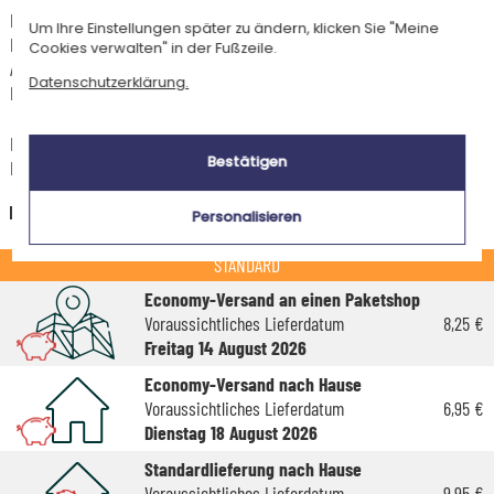
Für jede Bestellung unter 85 € gelten die unten aufgeführten
Um Ihre Einstellungen später zu ändern, klicken Sie "Meine
Lieferkosten für den Kauf dieses Artikels.
Cookies verwalten" in der Fußzeile.
Artikel, die in unserem Atelier personalisiert werden (etwa 95% unserer
Datenschutzerklärung.
Produkte), sind mit dem Logo
gekennzeichnet.
Das Voraussichtliche Lieferdatum ist nur bei einer Zahlung per PayPal,
Bestätigen
Kreditkarte oder Sofortüberweisung gültig.
Deutschland
Personalisieren
STANDARD
Economy-Versand an einen Paketshop
Voraussichtliches Lieferdatum
8,25 €
Freitag 14 August 2026
Economy-Versand nach Hause
Voraussichtliches Lieferdatum
6,95 €
Dienstag 18 August 2026
Standardlieferung nach Hause
Voraussichtliches Lieferdatum
9,95 €