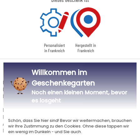
Personalisiert
Hergestellt in
in Frankreich
Frankreich
Lieferdatum und Lieferpreis
Willkommen im
Geschenkegarten
Dieser Artikel wird in unserem Atelier in Toulouse personalisiert.
Er ist für das Angebot "Versandkostenfrei ab 85 € Warenwert" mit der
Noch einen kleinen Moment, bevor
Hermes-Standardlieferung berechtigt.
es losgeht
Für jede Bestellung unter 85 € gelten die unten aufgeführten
Lieferkosten für den Kauf dieses Artikels.
Schön, dass Sie hier sind! Bevor wir weitermachen, brauchen
Artikel, die in unserem Atelier personalisiert werden (etwa 95% unserer
wir Ihre Zustimmung zu den Cookies. Ohne diese tappen wir
Produkte), sind mit dem Logo
gekennzeichnet.
ein wenig im Dunkeln - und Sie auch.