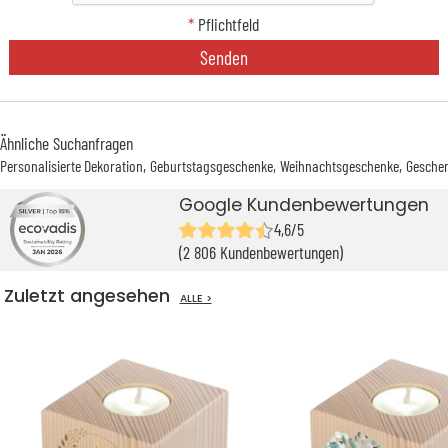
*
Pflichtfeld
Senden
Ähnliche Suchanfragen
Personalisierte Dekoration
Geburtstagsgeschenke
Weihnachtsgeschenke
Geschen
Google Kundenbewertungen
4,6/5
(2 806 Kundenbewertungen)
Zuletzt angesehen
ALLE >