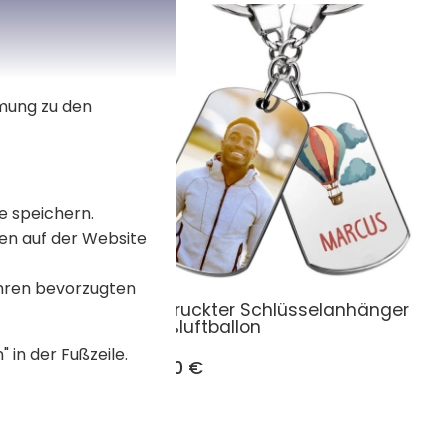
mmung zu den
e speichern.
en auf der Website
Ihren bevorzugten
er
Bedruckter Schlüsselanhänger
Heißluftballon
 in der Fußzeile.
16,90 €