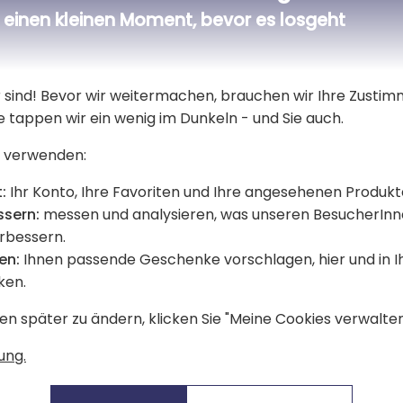
einen kleinen Moment, bevor es losgeht
er sind! Bevor wir weitermachen, brauchen wir Ihre Zusti
e tappen wir ein wenig im Dunkeln - und Sie auch.
 verwenden:
:
Ihr Konto, Ihre Favoriten und Ihre angesehenen Produkt
ssern:
messen und analysieren, was unseren BesucherInn
erbessern.
en:
Ihnen passende Geschenke vorschlagen, hier und in 
 Kerze Heißluftballon
Bedruckter Kerzenhalt
ken.
Heißluftballon
en später zu ändern, klicken Sie "Meine Cookies verwalten"
13,90 €
ung.