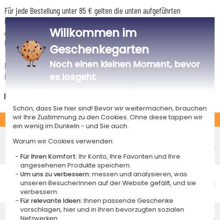
Für jede Bestellung unter 85 € gelten die unten aufgeführten
Lieferkosten für den Kauf dieses Artikels.
Willkommen im
Artikel, die in unserem Atelier personalisiert werden (etwa 95% unserer
Produkte), sind mit dem Logo
gekennzeichnet.
Geschenkegarten
Noch einen kleinen Moment, bevor
Das Voraussichtliche Lieferdatum ist nur bei einer Zahlung per PayPal,
Kreditkarte oder Sofortüberweisung gültig.
es losgeht
Deutschland
Schön, dass Sie hier sind! Bevor wir weitermachen, brauchen
wir Ihre Zustimmung zu den Cookies. Ohne diese tappen wir
STANDARD
ein wenig im Dunkeln - und Sie auch.
Economy-Versand an einen Paketshop
Warum wir Cookies verwenden:
Voraussichtliches Lieferdatum
4,95 €
Freitag 14 August 2026
Für Ihren Komfort:
Ihr Konto, Ihre Favoriten und Ihre
angesehenen Produkte speichern.
Economy-Versand nach Hause
Um uns zu verbessern:
messen und analysieren, was
Voraussichtliches Lieferdatum
4,95 €
unseren BesucherInnen auf der Website gefällt, und sie
verbessern.
Dienstag 18 August 2026
Für relevante Ideen:
Ihnen passende Geschenke
Standardlieferung nach Hause
vorschlagen, hier und in Ihren bevorzugten sozialen
Netzwerken.