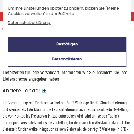
Voraussichtliches Lieferdatum
8,95 €
Mittwoch 12 August 2026
Um Ihre Einstellungen später zu ändern, klicken Sie "Meine
Cookies verwalten" in der Fußzeile.
EXPRESS
Datenschutzerklärung.
Expresslieferung nach Hause
Voraussichtliches Lieferdatum
14,95 €
Dienstag 11 August 2026
Bestätigen
Die Versandkosten und Lieferzeiten können je nach Ihrem Wohnort
(abgelegene oder entlegene Gebiete) und dem Gewicht des Pakets
Personalisieren
(Anzahl der bestellten Artikel) variieren. Über die genauen Kosten und
Lieferzeiten für jede Versandart informieren wir Sie, nachdem Sie Ihre
Lieferadresse angegeben haben.
+
Andere Länder
Die Vorbereitungszeit für diesen Artikel beträgt 2 Werktage für die Standardlieferung
und weniger als 1 Werktag für die Expresslieferung nach Deutschland: jede Bestellung,
die von Montag bis Freitag vor Mittag aufgegeben wird, wird am selben Tag mit
Chronopost versendet, sodass die Zustellung für den nächsten Werktag geplant ist. Die
Lieferzeit für den Artikel hängt von seinem Zielort ab: sie beträgt 3 Werktage in DPD -