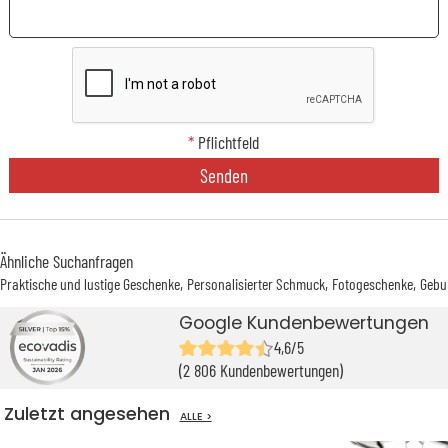
*
Pflichtfeld
Senden
Ähnliche Suchanfragen
Praktische und lustige Geschenke
Personalisierter Schmuck
Fotogeschenke
Gebu
Google Kundenbewertungen
4,6/5
(2 806 Kundenbewertungen)
Zuletzt angesehen
ALLE >