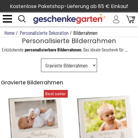
Kostenlose Paketshop-Lieferung ab 85 € Einkauf
Home
/
Personalisierte Dekoration
/
Bilderrahmen
Personalisierte Bilderrahmen
Entzückende
personalisierbare Bilderrahmen
. Das ideale Geschenk für eine Geburt oder eine Taufe, denn unsere Rahmen werden nach Ihren Wünschen mit Informationen über das Kind graviert, z.B. mit einem Namen, Geburtsdatum und Gewicht. Entdecken Sie unsere Auswahl an
Gravierte Bilderrahmen