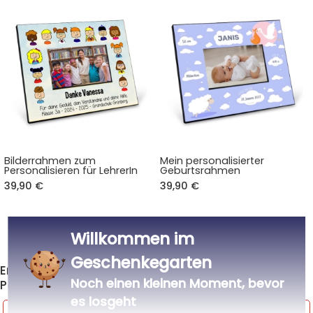
Bilderrahmen zum
Mein personalisierter
Personalisieren für LehrerIn
Geburtsrahmen
39,90 €
39,90 €
Willkommen im
Alle bedruckten Fotorahmen
>
Geschenkegarten
Entdecken Sie weitere Produkte aus der Kategorie
Noch einen kleinen Moment, bevor
Personalisierte Dekoration
es losgeht