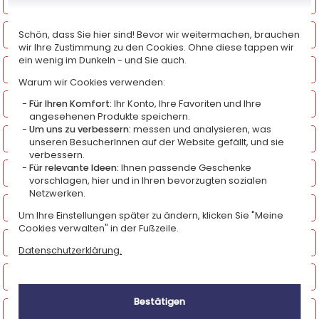
Personalisierte Kerzen
Personalisierte Porträts aus einem Foto
Schön, dass Sie hier sind! Bevor wir weitermachen, brauchen
wir Ihre Zustimmung zu den Cookies. Ohne diese tappen wir
ein wenig im Dunkeln - und Sie auch.
Personalisierte Stühle
Warum wir Cookies verwenden:
Leinwände und eingerahmte Poster
Für Ihren Komfort:
Ihr Konto, Ihre Favoriten und Ihre
angesehenen Produkte speichern.
Um uns zu verbessern:
messen und analysieren, was
Personalisierte Kissen
unseren BesucherInnen auf der Website gefällt, und sie
verbessern.
Für relevante Ideen:
Ihnen passende Geschenke
Pflanzen mit Personalisierung
vorschlagen, hier und in Ihren bevorzugten sozialen
Netzwerken.
Trophäen und Auszeichnungen
Um Ihre Einstellungen später zu ändern, klicken Sie "Meine
Cookies verwalten" in der Fußzeile.
Holzkisten zur Aufbewahrung
Datenschutzerklärung.
Personalisierte Lampen
Bestätigen
Personalisierte Türschilder