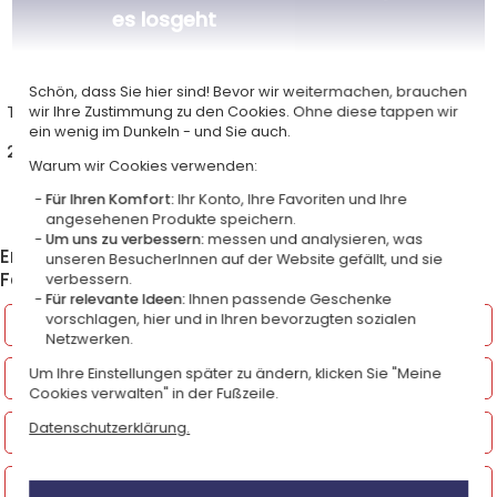
es losgeht
Schön, dass Sie hier sind! Bevor wir weitermachen, brauchen
Thermostasse mit Foto
wir Ihre Zustimmung zu den Cookies. Ohne diese tappen wir
ein wenig im Dunkeln - und Sie auch.
22,90 €
Warum wir Cookies verwenden:
Für Ihren Komfort:
Ihr Konto, Ihre Favoriten und Ihre
angesehenen Produkte speichern.
Um uns zu verbessern:
messen und analysieren, was
Entdecken Sie weitere Produkte aus der Kategorie
unseren BesucherInnen auf der Website gefällt, und sie
Fotogeschenke
verbessern.
Für relevante Ideen:
Ihnen passende Geschenke
vorschlagen, hier und in Ihren bevorzugten sozialen
Gravierte Fotogeschenke
Netzwerken.
Um Ihre Einstellungen später zu ändern, klicken Sie "Meine
Dekoration mit Foto
Cookies verwalten" in der Fußzeile.
Datenschutzerklärung.
Bedruckte Textilien
Praktische Fotogeschenke