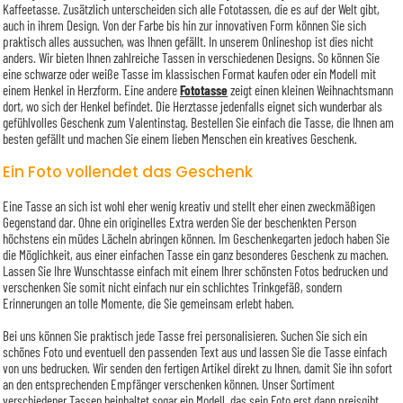
Kaffeetasse. Zusätzlich unterscheiden sich alle Fototassen, die es auf der Welt gibt,
auch in ihrem Design. Von der Farbe bis hin zur innovativen Form können Sie sich
praktisch alles aussuchen, was Ihnen gefällt. In unserem Onlineshop ist dies nicht
anders. Wir bieten Ihnen zahlreiche Tassen in verschiedenen Designs. So können Sie
eine schwarze oder weiße Tasse im klassischen Format kaufen oder ein Modell mit
einem Henkel in Herzform. Eine andere
Fototasse
zeigt einen kleinen Weihnachtsmann
dort, wo sich der Henkel befindet. Die Herztasse jedenfalls eignet sich wunderbar als
gefühlvolles Geschenk zum Valentinstag. Bestellen Sie einfach die Tasse, die Ihnen am
besten gefällt und machen Sie einem lieben Menschen ein kreatives Geschenk.
Ein Foto vollendet das Geschenk
Eine Tasse an sich ist wohl eher wenig kreativ und stellt eher einen zweckmäßigen
Gegenstand dar. Ohne ein originelles Extra werden Sie der beschenkten Person
höchstens ein müdes Lächeln abringen können. Im Geschenkegarten jedoch haben Sie
die Möglichkeit, aus einer einfachen Tasse ein ganz besonderes Geschenk zu machen.
Lassen Sie Ihre Wunschtasse einfach mit einem Ihrer schönsten Fotos bedrucken und
verschenken Sie somit nicht einfach nur ein schlichtes Trinkgefäß, sondern
Erinnerungen an tolle Momente, die Sie gemeinsam erlebt haben.
Bei uns können Sie praktisch jede Tasse frei personalisieren. Suchen Sie sich ein
schönes Foto und eventuell den passenden Text aus und lassen Sie die Tasse einfach
von uns bedrucken. Wir senden den fertigen Artikel direkt zu Ihnen, damit Sie ihn sofort
an den entsprechenden Empfänger verschenken können. Unser Sortiment
verschiedener Tassen beinhaltet sogar ein Modell, das sein Foto erst dann preisgibt,