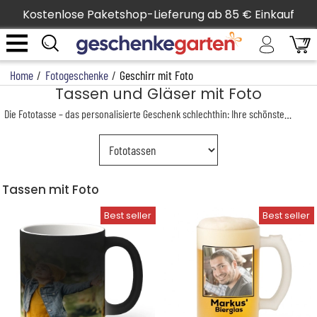
Kostenlose Paketshop-Lieferung ab 85 € Einkauf
Home
/
Fotogeschenke
/
Geschirr mit Foto
Tassen und Gläser mit Foto
Die Fototasse – das personalisierte Geschenk schlechthin: Ihre schönsten Fotos begleiten das Frühstück und die Pausen des Tages. Ein originelles und persönliches Geschenk, erhältlich im Pop-Art-Stil, als Kaffeetasse oder als Tassen-Duo für Verliebte …
Tassen mit Foto