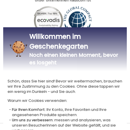
Willkommen im
Zertifiziert
Mitglied von
Geschenkegarten
Ecovadis Silver
Global Compact
Noch einen kleinen Moment, bevor
|
Unsere CSR-Politik
Labels
es losgeht
Dieses Geschenk ist
Schön, dass Sie hier sind! Bevor wir weitermachen, brauchen
wir Ihre Zustimmung zu den Cookies. Ohne diese tappen wir
ein wenig im Dunkeln - und Sie auch.
Warum wir Cookies verwenden:
Für Ihren Komfort:
Ihr Konto, Ihre Favoriten und Ihre
Personalisiert
Hergestellt in
Zertifiziert
angesehenen Produkte speichern.
in Frankreich
Frankreich
AOC
Um uns zu verbessern:
messen und analysieren, was
unseren BesucherInnen auf der Website gefällt, und sie