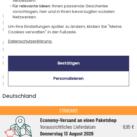
verbessern.
Lieferdatum und Lieferpreis
Für relevante Ideen:
Ihnen passende Geschenke
vorschlagen, hier und in Ihren bevorzugten sozialen
Dieser Artikel wird in unserem Atelier in Toulouse personalisiert.
Netzwerken.
Er ist für das Angebot "Versandkostenfrei ab 85 € Warenwert" mit der
Um Ihre Einstellungen später zu ändern, klicken Sie "Meine
Hermes-Standardlieferung berechtigt.
Cookies verwalten" in der Fußzeile.
Datenschutzerklärung.
Für jede Bestellung unter 85 € gelten die unten aufgeführten
Lieferkosten für den Kauf dieses Artikels.
Artikel, die in unserem Atelier personalisiert werden (etwa 95% unserer
Produkte), sind mit dem Logo
gekennzeichnet.
Bestätigen
Das Voraussichtliche Lieferdatum ist nur bei einer Zahlung per PayPal,
Personalisieren
Kreditkarte oder Sofortüberweisung gültig.
Deutschland
STANDARD
Economy-Versand an einen Paketshop
Voraussichtliches Lieferdatum
8,95 €
Donnerstag 13 August 2026