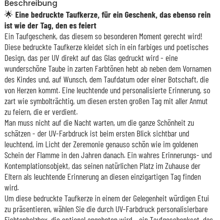
Beschreibung
🌟
Eine bedruckte Taufkerze, für ein Geschenk, das ebenso rein
ist wie der Tag, den es feiert
Ein Taufgeschenk, das diesem so besonderen Moment gerecht wird!
Diese bedruckte Taufkerze kleidet sich in ein farbiges und poetisches
Design, das per UV direkt auf das Glas gedruckt wird - eine
wunderschöne Taube in zarten Farbtönen hebt ab neben dem Vornamen
des Kindes und, auf Wunsch, dem Taufdatum oder einer Botschaft, die
von Herzen kommt. Eine leuchtende und personalisierte Erinnerung, so
zart wie symbolträchtig, um diesen ersten großen Tag mit aller Anmut
zu feiern, die er verdient.
Man muss nicht auf die Nacht warten, um die ganze Schönheit zu
schätzen - der UV-Farbdruck ist beim ersten Blick sichtbar und
leuchtend, im Licht der Zeremonie genauso schön wie im goldenen
Schein der Flamme in den Jahren danach. Ein wahres Erinnerungs- und
Kontemplationsobjekt, das seinen natürlichen Platz im Zuhause der
Eltern als leuchtende Erinnerung an diesen einzigartigen Tag finden
wird.
Um diese bedruckte Taufkerze in einem der Gelegenheit würdigen Etui
zu präsentieren, wählen Sie die durch UV-Farbdruck personalisierbare
Fichtenholzbox, die optional angeboten wird - ein Taufgeschenkset, das