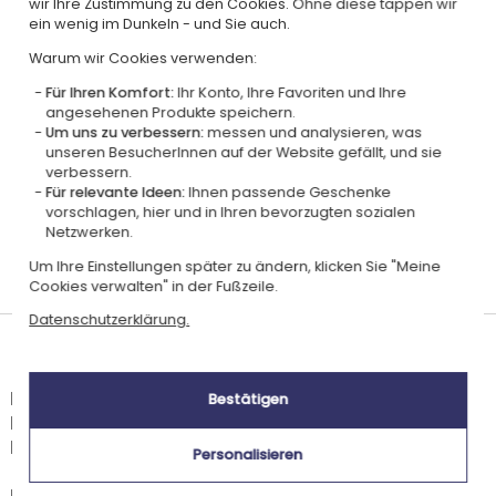
Zertifiziert
Mitglied von
wir Ihre Zustimmung zu den Cookies. Ohne diese tappen wir
Ecovadis Silver
Global Compact
ein wenig im Dunkeln - und Sie auch.
Warum wir Cookies verwenden:
|
Unsere CSR-Politik
Labels
Für Ihren Komfort:
Ihr Konto, Ihre Favoriten und Ihre
Dieses Geschenk ist
angesehenen Produkte speichern.
Um uns zu verbessern:
messen und analysieren, was
unseren BesucherInnen auf der Website gefällt, und sie
verbessern.
Für relevante Ideen:
Ihnen passende Geschenke
vorschlagen, hier und in Ihren bevorzugten sozialen
Netzwerken.
Um Ihre Einstellungen später zu ändern, klicken Sie "Meine
Personalisiert
Hergestellt in
in Frankreich
Frankreich
Cookies verwalten" in der Fußzeile.
Datenschutzerklärung.
Lieferdatum und Lieferpreis
Dieser Artikel wird in unserem Atelier in Toulouse personalisiert.
Bestätigen
Er ist für das Angebot "Versandkostenfrei ab 85 € Warenwert" mit der
Hermes-Standardlieferung berechtigt.
Personalisieren
Für jede Bestellung unter 85 € gelten die unten aufgeführten