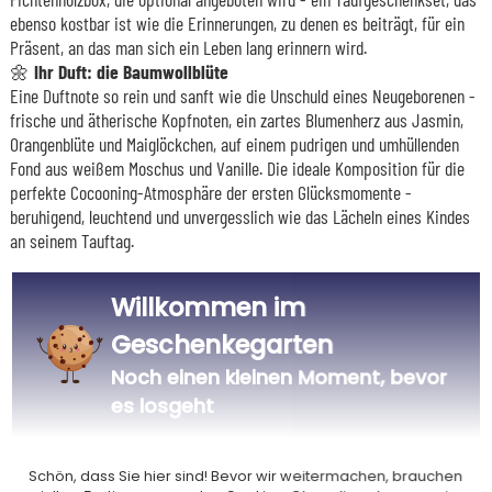
ebenso kostbar ist wie die Erinnerungen, zu denen es beiträgt, für ein
Präsent, an das man sich ein Leben lang erinnern wird.
🌼 Ihr Duft: die Baumwollblüte
Eine Duftnote so rein und sanft wie die Unschuld eines Neugeborenen -
frische und ätherische Kopfnoten, ein zartes Blumenherz aus Jasmin,
Orangenblüte und Maiglöckchen, auf einem pudrigen und umhüllenden
Fond aus weißem Moschus und Vanille. Die ideale Komposition für die
perfekte Cocooning-Atmosphäre der ersten Glücksmomente -
beruhigend, leuchtend und unvergesslich wie das Lächeln eines Kindes
an seinem Tauftag.
Willkommen im
Unser Unternehmen Kadocom ist
Geschenkegarten
Noch einen kleinen Moment, bevor
es losgeht
Schön, dass Sie hier sind! Bevor wir weitermachen, brauchen