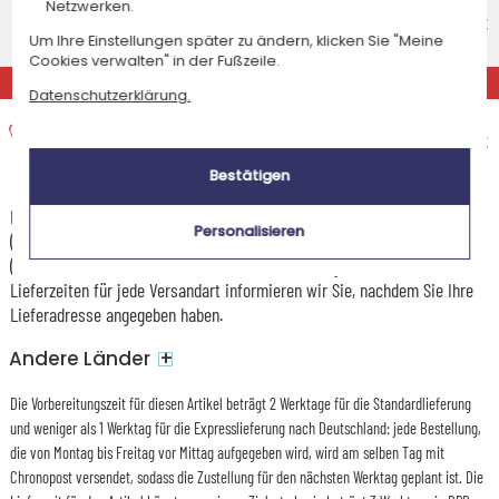
Netzwerken.
Voraussichtliches Lieferdatum
8,95 €
Um Ihre Einstellungen später zu ändern, klicken Sie "Meine
Montag 10 August 2026
Cookies verwalten" in der Fußzeile.
EXPRESS
Datenschutzerklärung.
Expresslieferung nach Hause
Voraussichtliches Lieferdatum
14,95 €
Freitag 7 August 2026
Bestätigen
Die Versandkosten und Lieferzeiten können je nach Ihrem Wohnort
Personalisieren
(abgelegene oder entlegene Gebiete) und dem Gewicht des Pakets
(Anzahl der bestellten Artikel) variieren. Über die genauen Kosten und
Lieferzeiten für jede Versandart informieren wir Sie, nachdem Sie Ihre
Lieferadresse angegeben haben.
+
Andere Länder
Die Vorbereitungszeit für diesen Artikel beträgt 2 Werktage für die Standardlieferung
und weniger als 1 Werktag für die Expresslieferung nach Deutschland: jede Bestellung,
die von Montag bis Freitag vor Mittag aufgegeben wird, wird am selben Tag mit
Chronopost versendet, sodass die Zustellung für den nächsten Werktag geplant ist. Die