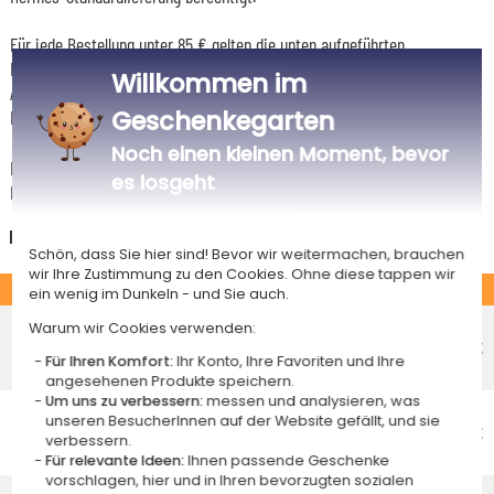
Für jede Bestellung unter 85 € gelten die unten aufgeführten
Lieferkosten für den Kauf dieses Artikels.
Willkommen im
Artikel, die in unserem Atelier personalisiert werden (etwa 95% unserer
Geschenkegarten
Produkte), sind mit dem Logo
gekennzeichnet.
Noch einen kleinen Moment, bevor
Das Voraussichtliche Lieferdatum ist nur bei einer Zahlung per PayPal,
es losgeht
Kreditkarte oder Sofortüberweisung gültig.
Deutschland
Schön, dass Sie hier sind! Bevor wir weitermachen, brauchen
wir Ihre Zustimmung zu den Cookies. Ohne diese tappen wir
STANDARD
ein wenig im Dunkeln - und Sie auch.
Economy-Versand an einen Paketshop
Warum wir Cookies verwenden:
Voraussichtliches Lieferdatum
4,95 €
Für Ihren Komfort:
Ihr Konto, Ihre Favoriten und Ihre
Mittwoch 12 August 2026
angesehenen Produkte speichern.
Um uns zu verbessern:
messen und analysieren, was
Economy-Versand nach Hause
unseren BesucherInnen auf der Website gefällt, und sie
Voraussichtliches Lieferdatum
4,95 €
verbessern.
Freitag 14 August 2026
Für relevante Ideen:
Ihnen passende Geschenke
vorschlagen, hier und in Ihren bevorzugten sozialen
Standardlieferung nach Hause