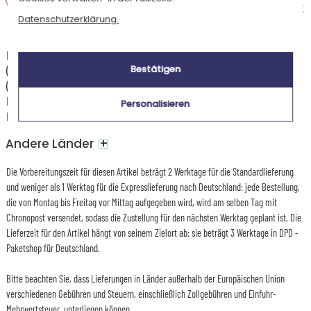
Voraussichtliches Lieferdatum
15,95 €
Datenschutzerklärung.
Dienstag 11 August 2026
Die Versandkosten und Lieferzeiten können je nach Ihrem Wohnort
(abgelegene oder entlegene Gebiete) und dem Gewicht des Pakets
Bestätigen
(Anzahl der bestellten Artikel) variieren. Über die genauen Kosten und
Lieferzeiten für jede Versandart informieren wir Sie, nachdem Sie Ihre
Personalisieren
Lieferadresse angegeben haben.
+
Andere Länder
Die Vorbereitungszeit für diesen Artikel beträgt 2 Werktage für die Standardlieferung
und weniger als 1 Werktag für die Expresslieferung nach Deutschland: jede Bestellung,
die von Montag bis Freitag vor Mittag aufgegeben wird, wird am selben Tag mit
Chronopost versendet, sodass die Zustellung für den nächsten Werktag geplant ist. Die
Lieferzeit für den Artikel hängt von seinem Zielort ab: sie beträgt 3 Werktage in DPD -
Paketshop für Deutschland.
Bitte beachten Sie, dass Lieferungen in Länder außerhalb der Europäischen Union
verschiedenen Gebühren und Steuern, einschließlich Zollgebühren und Einfuhr-
Mehrwertsteuer, unterliegen können.