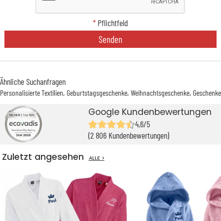
*
Pflichtfeld
Senden
Ähnliche Suchanfragen
Personalisierte Textilien
Geburtstagsgeschenke
Weihnachtsgeschenke
Geschenke
Google Kundenbewertungen
4,6/5
(2 806 Kundenbewertungen)
Zuletzt angesehen
ALLE >