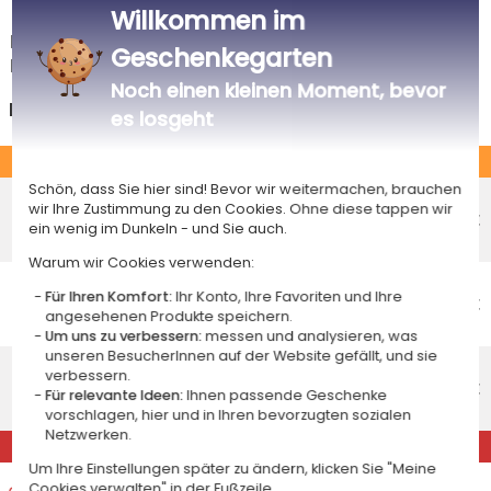
Willkommen im
Das Voraussichtliche Lieferdatum ist nur bei einer Zahlung per PayPal,
Geschenkegarten
Kreditkarte oder Sofortüberweisung gültig.
Noch einen kleinen Moment, bevor
Deutschland
es losgeht
STANDARD
Schön, dass Sie hier sind! Bevor wir weitermachen, brauchen
Economy-Versand an einen Paketshop
wir Ihre Zustimmung zu den Cookies. Ohne diese tappen wir
Voraussichtliches Lieferdatum
4,95 €
ein wenig im Dunkeln - und Sie auch.
Freitag 14 August 2026
Warum wir Cookies verwenden:
Economy-Versand nach Hause
Für Ihren Komfort:
Ihr Konto, Ihre Favoriten und Ihre
Voraussichtliches Lieferdatum
5,95 €
angesehenen Produkte speichern.
Dienstag 18 August 2026
Um uns zu verbessern:
messen und analysieren, was
unseren BesucherInnen auf der Website gefällt, und sie
Standardlieferung nach Hause
verbessern.
Voraussichtliches Lieferdatum
8,95 €
Für relevante Ideen:
Ihnen passende Geschenke
Mittwoch 12 August 2026
vorschlagen, hier und in Ihren bevorzugten sozialen
Netzwerken.
EXPRESS
Um Ihre Einstellungen später zu ändern, klicken Sie "Meine
Expresslieferung nach Hause
Cookies verwalten" in der Fußzeile.