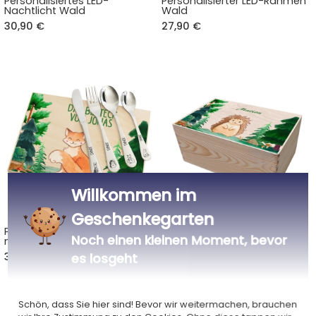
Personalisiertes LED-
Personalisierter LED-Rahmen
Nachtlicht Wald
Wald
30,90 €
27,90 €
Willkommen im
Geschenkegarten
Personalisiertes Besteckset
Personalisierte
Noch einen kleinen Moment, bevor
mit bedruckter Holzkiste
Aufbewahrungskiste für
Wald
Kinder Wald
39,90 €
26,90 €
es losgeht
Schön, dass Sie hier sind! Bevor wir weitermachen, brauchen