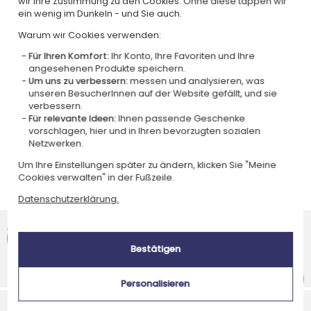
wir Ihre Zustimmung zu den Cookies. Ohne diese tappen wir
ein wenig im Dunkeln - und Sie auch.
Warum wir Cookies verwenden:
Für Ihren Komfort:
Ihr Konto, Ihre Favoriten und Ihre
angesehenen Produkte speichern.
Um uns zu verbessern:
messen und analysieren, was
unseren BesucherInnen auf der Website gefällt, und sie
verbessern.
Für relevante Ideen:
Ihnen passende Geschenke
vorschlagen, hier und in Ihren bevorzugten sozialen
Personalisiertes Türschild aus
Netzwerken.
Holz Wald
Um Ihre Einstellungen später zu ändern, klicken Sie "Meine
23,90 €
Cookies verwalten" in der Fußzeile.
Datenschutzerklärung.
Google Kundenbewertungen
4,6/5
Bestätigen
(2 806 Kundenbewertungen)
Schnelle Lieferung
Sichere SSL-Verbindung
Personalisieren