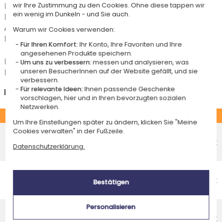
Für jede Bestellung unter 85 € gelten die unten aufgeführten
wir Ihre Zustimmung zu den Cookies. Ohne diese tappen wir
ein wenig im Dunkeln - und Sie auch.
Lieferkosten für den Kauf dieses Artikels.
Artikel, die in unserem Atelier personalisiert werden (etwa 95% unserer
Warum wir Cookies verwenden:
Produkte), sind mit dem Logo
gekennzeichnet.
Für Ihren Komfort:
Ihr Konto, Ihre Favoriten und Ihre
angesehenen Produkte speichern.
Das Voraussichtliche Lieferdatum ist nur bei einer Zahlung per PayPal,
Um uns zu verbessern:
messen und analysieren, was
Kreditkarte oder Sofortüberweisung gültig.
unseren BesucherInnen auf der Website gefällt, und sie
verbessern.
Für relevante Ideen:
Ihnen passende Geschenke
Deutschland
vorschlagen, hier und in Ihren bevorzugten sozialen
Netzwerken.
STANDARD
Um Ihre Einstellungen später zu ändern, klicken Sie "Meine
Economy-Versand an einen Paketshop
Cookies verwalten" in der Fußzeile.
Voraussichtliches Lieferdatum
4,95 €
Datenschutzerklärung.
Freitag 14 August 2026
Economy-Versand nach Hause
Voraussichtliches Lieferdatum
4,95 €
Bestätigen
Dienstag 18 August 2026
Standardlieferung nach Hause
Personalisieren
Voraussichtliches Lieferdatum
8,95 €