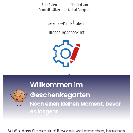
Zertifiziert
Mitglied von
Ecovadis Silver
Global Compact
|
Unsere CSR-Politik
Labels
Dieses Geschenk ist
Personalisiert
in Frankreich
Willkommen im
Geschenkegarten
Lieferdatum und Lieferpreis
Noch einen kleinen Moment, bevor
Dieser Artikel wird in unserem Atelier in Toulouse personalisiert.
es losgeht
Er ist für das Angebot "Versandkostenfrei ab 85 € Warenwert" mit der
Hermes-Standardlieferung berechtigt.
Schön, dass Sie hier sind! Bevor wir weitermachen, brauchen