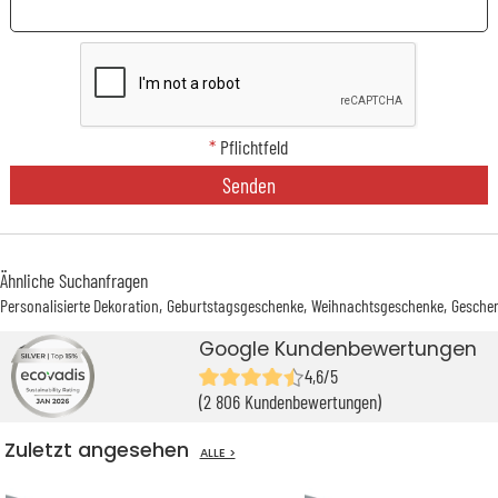
*
Pflichtfeld
Senden
Ähnliche Suchanfragen
Personalisierte Dekoration
Geburtstagsgeschenke
Weihnachtsgeschenke
Geschen
Google Kundenbewertungen
4,6/5
(2 806 Kundenbewertungen)
Zuletzt angesehen
ALLE >