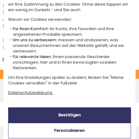
wir Ihre Zustimmung zu den Cookies. Ohne diese tappen wir
Für jede Bestellung unter 85 € gelten die unten aufgeführten
ein wenig im Dunkeln - und Sie auch.
Lieferkosten für den Kauf dieses Artikels.
Artikel, die in unserem Atelier personalisiert werden (etwa 95% unserer
Warum wir Cookies verwenden:
Produkte), sind mit dem Logo
gekennzeichnet.
Für Ihren Komfort:
Ihr Konto, Ihre Favoriten und Ihre
angesehenen Produkte speichern.
Das Voraussichtliche Lieferdatum ist nur bei einer Zahlung per PayPal,
Um uns zu verbessern:
messen und analysieren, was
unseren BesucherInnen auf der Website gefällt, und sie
Kreditkarte oder Sofortüberweisung gültig.
verbessern.
Für relevante Ideen:
Ihnen passende Geschenke
Deutschland
vorschlagen, hier und in Ihren bevorzugten sozialen
Netzwerken.
STANDARD
Um Ihre Einstellungen später zu ändern, klicken Sie "Meine
Cookies verwalten" in der Fußzeile.
Economy-Versand an einen Paketshop
Voraussichtliches Lieferdatum
4,95 €
Datenschutzerklärung.
Freitag 14 August 2026
Economy-Versand nach Hause
Voraussichtliches Lieferdatum
4,95 €
Bestätigen
Dienstag 18 August 2026
Personalisieren
Standardlieferung nach Hause
Voraussichtliches Lieferdatum
8,95 €