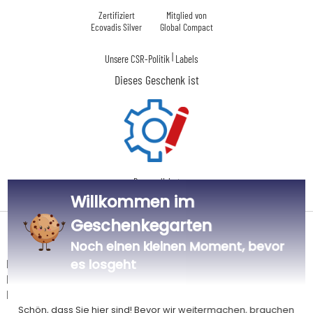
Zertifiziert
Mitglied von
Ecovadis Silver
Global Compact
|
Unsere CSR-Politik
Labels
Dieses Geschenk ist
Personalisiert
in Frankreich
Willkommen im
Geschenkegarten
Lieferdatum und Lieferpreis
Noch einen kleinen Moment, bevor
Dieser Artikel wird in unserem Atelier in Toulouse personalisiert.
es losgeht
Er ist für das Angebot "Versandkostenfrei ab 85 € Warenwert" mit der
Hermes-Standardlieferung berechtigt.
Schön, dass Sie hier sind! Bevor wir weitermachen, brauchen