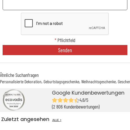
*
Pflichtfeld
Senden
Ähnliche Suchanfragen
Personalisierte Dekoration
Geburtstagsgeschenke
Weihnachtsgeschenke
Geschen
Google Kundenbewertungen
4,6/5
(2 806 Kundenbewertungen)
Zuletzt angesehen
ALLE >