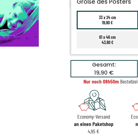
Größe des Posters
33 x 24 cm
19,90 €
61 x 46 cm
43,90 €
Gesamt:
19,90 €
Nur noch
08h50m
Bestellzei
Economy-Versand
Eco
an einen Paketshop
n
4,95 €