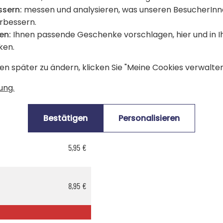
für den Kauf dieses Artikels.
ssern:
messen und analysieren, was unseren BesucherInn
Produkte), sind mit dem Logo
gekennzeichnet.
erbessern.
en:
Ihnen passende Geschenke vorschlagen, hier und in 
editkarte oder Sofortüberweisung gültig.
ken.
en später zu ändern, klicken Sie "Meine Cookies verwalten"
ung.
4,95 €
Bestätigen
Personalisieren
5,95 €
8,95 €