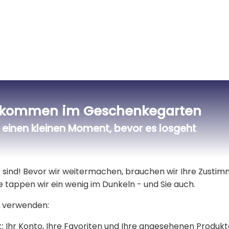
lkommen im Geschenkegarten
einen kleinen Moment, bevor es losgeht
Bewertungen Trusted Shops
er sind! Bevor wir weitermachen, brauchen wir Ihre Zusti
Lieferdatum und Lieferpreis
e tappen wir ein wenig im Dunkeln - und Sie auch.
 verwenden:
mes-Standardlieferung berechtigt.
:
Ihr Konto, Ihre Favoriten und Ihre angesehenen Produkt