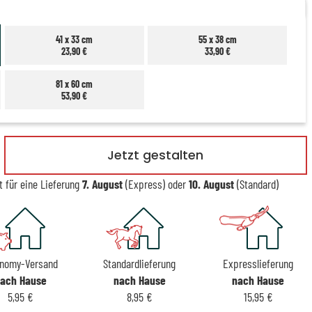
41 x 33 cm
55 x 38 cm
23,90 €
33,90 €
81 x 60 cm
53,90 €
Jetzt gestalten
t für eine Lieferung
7. August
(Express) oder
10. August
(Standard)
nomy-Versand
Standardlieferung
Expresslieferung
ach Hause
nach Hause
nach Hause
5,95 €
8,95 €
15,95 €