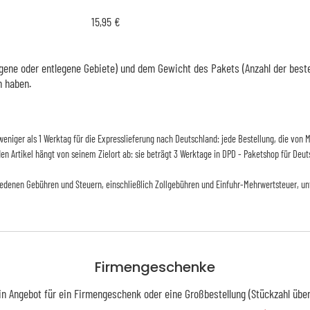
15,95 €
ene oder entlegene Gebiete) und dem Gewicht des Pakets (Anzahl der bestellt
n haben.
d weniger als 1 Werktag für die Expresslieferung nach Deutschland: jede Bestellung, die vo
 den Artikel hängt von seinem Zielort ab: sie beträgt 3 Werktage in DPD - Paketshop für Deut
iedenen Gebühren und Steuern, einschließlich Zollgebühren und Einfuhr-Mehrwertsteuer, un
Firmengeschenke
in Angebot für ein Firmengeschenk oder eine Großbestellung (Stückzahl über