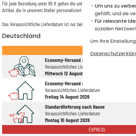
Für jede Bestellung unter 85 € gelten die unten aufgeführten Lieferkosten 
Um uns zu verbe
Artikel, die in unserem Atelier personalisiert werden (etwa 95% unserer 
gefällt, und sie v
Für relevante Ide
Das Voraussichtliche Lieferdatum ist nur bei einer Zahlung per PayPal, Kr
sozialen Netzwer
Deutschland
Um Ihre Einstellung
STANDARD
Datenschutzerklär
Economy-Versand an einen Paketshop
Voraussichtliches Lieferdatum
Mittwoch 12 August 2026
Economy-Versand nach Hause
Voraussichtliches Lieferdatum
Freitag 14 August 2026
Standardlieferung nach Hause
Voraussichtliches Lieferdatum
Montag 10 August 2026
EXPRESS