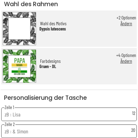
Wahl des Rahmen
+
2
Optionen
Wahl des Motivs
Ändern
Dypsis lutescens
+
4
Optionen
Farbdesigns
Ändern
Gruen - DL
Personalisierung der Tasche
Zeile 1
12
Zeile 2
20