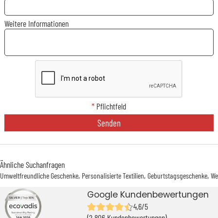
Weitere Informationen
*
Pflichtfeld
Senden
Ähnliche Suchanfragen
Umweltfreundliche Geschenke
Personalisierte Textilien
Geburtstagsgeschenke
We
Google Kundenbewertungen
4,6/5
(2 806 Kundenbewertungen)