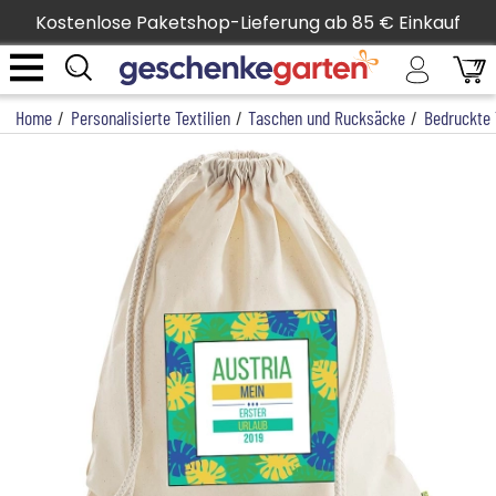
Kostenlose Paketshop-Lieferung ab 85 € Einkauf
Home
/
Personalisierte Textilien
/
Taschen und Rucksäcke
/
Bedruckte 