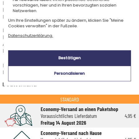
Dieser Artikel wird in unserem Atelier in Toulouse personalisiert.
vorschlagen, hier und in Ihren bevorzugten sozialen
Er ist für das Angebot "Versandkostenfrei ab 85 € Warenwert" mit der
Netzwerken.
Hermes-Standardlieferung berechtigt.
Um Ihre Einstellungen später zu ändern, klicken Sie "Meine
Cookies verwalten" in der Fußzeile.
Für jede Bestellung unter 85 € gelten die unten aufgeführten
Datenschutzerklärung.
Lieferkosten für den Kauf dieses Artikels.
Artikel, die in unserem Atelier personalisiert werden (etwa 95% unserer
Produkte), sind mit dem Logo
gekennzeichnet.
Bestätigen
Das Voraussichtliche Lieferdatum ist nur bei einer Zahlung per PayPal,
Kreditkarte oder Sofortüberweisung gültig.
Personalisieren
Deutschland
STANDARD
Economy-Versand an einen Paketshop
Voraussichtliches Lieferdatum
4,95 €
Freitag 14 August 2026
Economy-Versand nach Hause