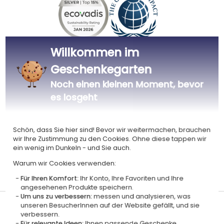
Willkommen im
Zertifiziert
Mitglied von
Ecovadis Silver
Global Compact
Geschenkegarten
|
Unsere CSR-Politik
Labels
Noch einen kleinen Moment, bevor
Dieses Geschenk ist
es losgeht
Schön, dass Sie hier sind! Bevor wir weitermachen, brauchen
wir Ihre Zustimmung zu den Cookies. Ohne diese tappen wir
ein wenig im Dunkeln - und Sie auch.
Warum wir Cookies verwenden:
Personalisiert
Zertifiziert
in Frankreich
OCS
Für Ihren Komfort:
Ihr Konto, Ihre Favoriten und Ihre
angesehenen Produkte speichern.
Um uns zu verbessern:
messen und analysieren, was
unseren BesucherInnen auf der Website gefällt, und sie
Lieferdatum und Lieferpreis
verbessern.
Für relevante Ideen:
Ihnen passende Geschenke