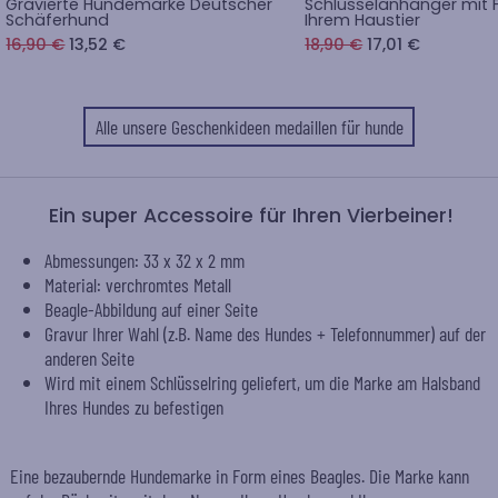
Gravierte Hundemarke Deutscher
Schlüsselanhänger mit 
Schäferhund
Ihrem Haustier
16,90 €
13,52 €
18,90 €
17,01 €
Alle unsere Geschenkideen medaillen für hunde
Ein super Accessoire für Ihren Vierbeiner!
Abmessungen: 33 x 32 x 2 mm
Material: verchromtes Metall
Beagle-Abbildung auf einer Seite
Gravur Ihrer Wahl (z.B. Name des Hundes + Telefonnummer) auf der
anderen Seite
Wird mit einem Schlüsselring geliefert, um die Marke am Halsband
Ihres Hundes zu befestigen
Eine bezaubernde Hundemarke in Form eines Beagles. Die Marke kann