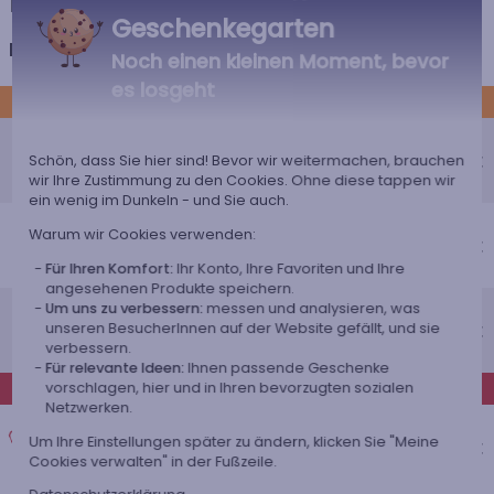
Kreditkarte oder Sofortüberweisung gültig.
Geschenkegarten
Deutschland
Noch einen kleinen Moment, bevor
es losgeht
STANDARD
Economy-Versand an einen Paketshop
Voraussichtliches Lieferdatum
4,95 €
Schön, dass Sie hier sind! Bevor wir weitermachen, brauchen
wir Ihre Zustimmung zu den Cookies. Ohne diese tappen wir
Freitag 14 August 2026
ein wenig im Dunkeln - und Sie auch.
Economy-Versand nach Hause
Warum wir Cookies verwenden:
Voraussichtliches Lieferdatum
4,95 €
Dienstag 18 August 2026
Für Ihren Komfort:
Ihr Konto, Ihre Favoriten und Ihre
angesehenen Produkte speichern.
Standardlieferung nach Hause
Um uns zu verbessern:
messen und analysieren, was
Voraussichtliches Lieferdatum
8,95 €
unseren BesucherInnen auf der Website gefällt, und sie
verbessern.
Mittwoch 12 August 2026
Für relevante Ideen:
Ihnen passende Geschenke
EXPRESS
vorschlagen, hier und in Ihren bevorzugten sozialen
Netzwerken.
Expresslieferung nach Hause
Um Ihre Einstellungen später zu ändern, klicken Sie "Meine
Voraussichtliches Lieferdatum
14,95 €
Cookies verwalten" in der Fußzeile.
Dienstag 11 August 2026