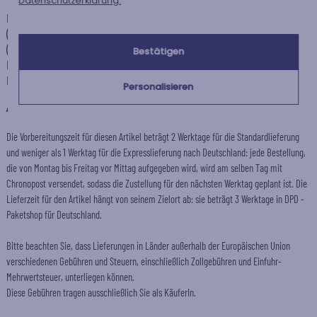
Datenschutzerklärung.
Die Versandkosten und Lieferzeiten können je nach Ihrem Wohnort
(abgelegene oder entlegene Gebiete) und dem Gewicht des Pakets
(Anzahl der bestellten Artikel) variieren. Über die genauen Kosten und
Bestätigen
Lieferzeiten für jede Versandart informieren wir Sie, nachdem Sie Ihre
Lieferadresse angegeben haben.
Personalisieren
+
Andere Länder
Die Vorbereitungszeit für diesen Artikel beträgt 2 Werktage für die Standardlieferung
und weniger als 1 Werktag für die Expresslieferung nach Deutschland: jede Bestellung,
die von Montag bis Freitag vor Mittag aufgegeben wird, wird am selben Tag mit
Chronopost versendet, sodass die Zustellung für den nächsten Werktag geplant ist. Die
Lieferzeit für den Artikel hängt von seinem Zielort ab: sie beträgt 3 Werktage in DPD -
Paketshop für Deutschland.
Bitte beachten Sie, dass Lieferungen in Länder außerhalb der Europäischen Union
verschiedenen Gebühren und Steuern, einschließlich Zollgebühren und Einfuhr-
Mehrwertsteuer, unterliegen können.
Diese Gebühren tragen ausschließlich Sie als KäuferIn.