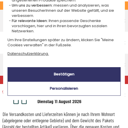
angesehenen Produkte speichern.
STANDARD
Um uns zu verbessern:
messen und analysieren, was
unseren BesucherInnen auf der Website gefällt, und sie
Economy-Versand an einen Paketshop
verbessern.
Voraussichtliches Lieferdatum
4,95 €
Für relevante Ideen:
Ihnen passende Geschenke
vorschlagen, hier und in Ihren bevorzugten sozialen
Freitag 14 August 2026
Netzwerken.
Economy-Versand nach Hause
Um Ihre Einstellungen später zu ändern, klicken Sie "Meine
Voraussichtliches Lieferdatum
4,95 €
Cookies verwalten" in der Fußzeile.
Dienstag 18 August 2026
Datenschutzerklärung.
Standardlieferung nach Hause
Voraussichtliches Lieferdatum
8,95 €
Mittwoch 12 August 2026
Bestätigen
EXPRESS
Expresslieferung nach Hause
Personalisieren
Voraussichtliches Lieferdatum
14,95 €
Dienstag 11 August 2026
Die Versandkosten und Lieferzeiten können je nach Ihrem Wohnort
(abgelegene oder entlegene Gebiete) und dem Gewicht des Pakets
(Anzahl der bestellten Artikel) variieren. Über die genauen Kosten und