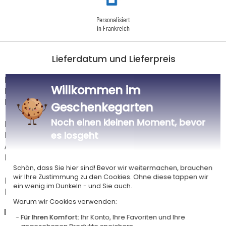
Personalisiert
in Frankreich
Lieferdatum und Lieferpreis
Dieser Artikel wird in unserem Atelier in Toulouse personalisiert.
Willkommen im
Er ist für das Angebot "Versandkostenfrei ab 85 € Warenwert" mit der
Hermes-Standardlieferung berechtigt.
Geschenkegarten
Noch einen kleinen Moment, bevor
Für jede Bestellung unter 85 € gelten die unten aufgeführten
Lieferkosten für den Kauf dieses Artikels.
es losgeht
Artikel, die in unserem Atelier personalisiert werden (etwa 95% unserer
Produkte), sind mit dem Logo
gekennzeichnet.
Schön, dass Sie hier sind! Bevor wir weitermachen, brauchen
wir Ihre Zustimmung zu den Cookies. Ohne diese tappen wir
Das Voraussichtliche Lieferdatum ist nur bei einer Zahlung per PayPal,
ein wenig im Dunkeln - und Sie auch.
Kreditkarte oder Sofortüberweisung gültig.
Warum wir Cookies verwenden:
Deutschland
Für Ihren Komfort:
Ihr Konto, Ihre Favoriten und Ihre