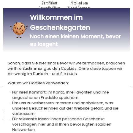
Zertifiziert
Mitglied von
Ecovadis Silver
Global Compact
Willkommen im
|
Unsere CSR-Politik
Labels
Geschenkegarten
Dieses Geschenk ist
Noch einen kleinen Moment, bevor
es losgeht
Schön, dass Sie hier sind! Bevor wir weitermachen, brauchen
wir Ihre Zustimmung zu den Cookies. Ohne diese tappen wir
Personalisiert
Hergestellt in
ein wenig im Dunkeln - und Sie auch.
in Frankreich
Frankreich
Warum wir Cookies verwenden:
Für Ihren Komfort:
Ihr Konto, Ihre Favoriten und Ihre
Lieferdatum und Lieferpreis
angesehenen Produkte speichern.
Um uns zu verbessern:
messen und analysieren, was
Dieser Artikel wird in unserem Atelier in Toulouse personalisiert.
unseren BesucherInnen auf der Website gefällt, und sie
verbessern.
Er ist für das Angebot "Versandkostenfrei ab 85 € Warenwert" mit der
Für relevante Ideen:
Ihnen passende Geschenke
Hermes-Standardlieferung berechtigt.
vorschlagen, hier und in Ihren bevorzugten sozialen
Netzwerken.