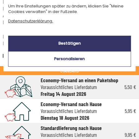
Für jede Bestellung unter 85 € gelten die unten aufgeführten
Um Ihre Einstellungen später zu ändern, klicken Sie "Meine
Lieferkosten für den Kauf dieses Artikels.
Cookies verwalten" in der Fußzeile.
Artikel, die in unserem Atelier personalisiert werden (etwa 95% unserer
Datenschutzerklärung.
Produkte), sind mit dem Logo
gekennzeichnet.
Das Voraussichtliche Lieferdatum ist nur bei einer Zahlung per PayPal,
Kreditkarte oder Sofortüberweisung gültig.
Bestätigen
Deutschland
Personalisieren
STANDARD
Economy-Versand an einen Paketshop
Voraussichtliches Lieferdatum
5,50 €
Freitag 14 August 2026
Economy-Versand nach Hause
Voraussichtliches Lieferdatum
5,95 €
Dienstag 18 August 2026
Standardlieferung nach Hause
Voraussichtliches Lieferdatum
9,95 €