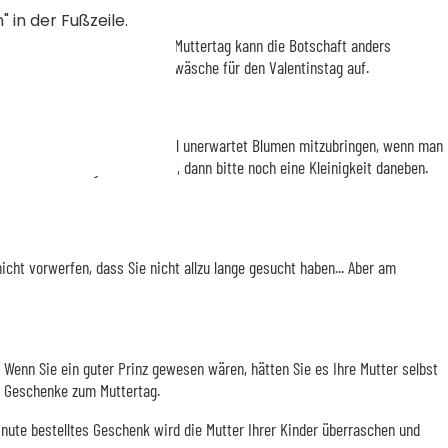
 in der Fußzeile.
 Die Absicht ist gut... Aber am Muttertag kann die Botschaft anders
Geschichte: Heben Sie die Unterwäsche für den Valentinstag auf.
ss. Aber es ist auch wichtig, mal unerwartet Blumen mitzubringen, wenn man
an sich eine gute Sache ist, dann bitte noch eine Kleinigkeit daneben.
icht vorwerfen, dass Sie nicht allzu lange gesucht haben... Aber am
 Wenn Sie ein guter Prinz gewesen wären, hätten Sie es Ihre Mutter selbst
ls Geschenke zum Muttertag.
inute bestelltes Geschenk wird die Mutter Ihrer Kinder überraschen und