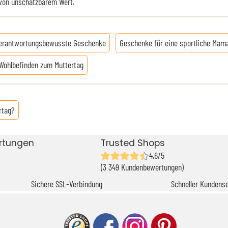
u von unschätzbarem Wert.
verantwortungsbewusste Geschenke
Geschenke für eine sportliche Mam
Wohlbefinden zum Muttertag
rtag?
rtungen
Trusted Shops
4,6/5
(3 349 Kundenbewertungen)
Sichere SSL-Verbindung
Schneller Kundense