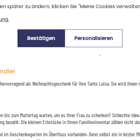
en später zu ändern, klicken Sie "Meine Cookies verwalten"
e in Ihren Augen nicht nur eine Mutter ist, sondern auch eine schöne Frau...
ung.
mein Liebling! Ich werde dir helfen, sie zurückzuholen.“ Die Moral von der 
Bestätigen
Personalisieren
n man ihr sowieso viel zu selten Blumen schenkt, ist das der perfekte Anla
ne besonderen Anlass. Und wenn Sie ihr am Muttertag Blumen schenken, was 
ndler
 hervorragend als Weihnachtsgeschenk für Ihre Tante Luisa. Sie wird Ihnen n
en bis zum Muttertag warten, um es Ihrer Frau zu schenken? Schlechte Idee.
ing bezahlt. Die kleinen Erbstücke in Ihrem Familieninventar zählen nicht a
ind im Geschenkegarten im Überfluss vorhanden. Denn selbst ein in letzter M