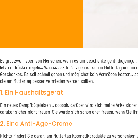
Es gibt zwei Typen von Menschen, wenn es um Geschenke geht: diejenigen, d
letzten Drücker regeln... Waaaaaas? In 3 Tagen ist schon Muttertag und ni
Geschenkes. Es soll schnell gehen und möglichst kein Vermögen kosten... a
die am Muttertag besser vermieden werden sollten.
1. Ein Haushaltsgerät
Ein neues Dampfbügeleisen… oooooh, darüber wird sich meine Anke sicher fr
darüber sicher nicht freuen. Sie würde sich schon eher freuen, wenn Sie Ihr
2. Eine Anti-Age-Creme
Nichts hindert Sie daran, am Muttertag Kosmetikprodukte zu verschenken. Abe