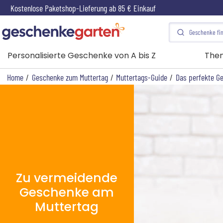
Kostenlose Paketshop-Lieferung ab 85 € Einkauf
Personalisierte Geschenke von A bis Z
The
Home
/
Geschenke zum Muttertag
/
Muttertags-Guide
/
Das perfekte G
Zu vermeidende
Geschenke am
Muttertag