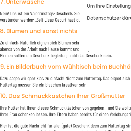
7. Unterwäsche
Um Ihre Einstellung
Nein! Das ist ein Valentinstags-Geschenk. Sie wollen ihr vermitteln, dass Si
Datenschutzerklär
verstanden werden: „Seit Lisas Geburt hast du deine Weiblichkeit verloren, 
8. Blumen und sonst nichts
Zu einfach. Natürlich eignen sich Blumen sehr gut für den Muttertag... wen
abends von der Arbeit nach Hause kommt und morgens die Brötchen holt. Oh
Blumen sollten ein Geschenk begleiten, nicht das Geschenk sein.
9. Ein Bilderbuch vom Wühltisch beim Buchhä
Dazu sagen wir ganz klar: zu einfach! Nicht zum Muttertag. Das eignet sich
Muttertag müssen Sie ein bisschen kreativer sein.
10. Das Schmuckkästchen Ihrer Großmutter
Ihre Mutter hat Ihnen dieses Schmuckkästchen von gegeben... und Sie wollt
Ihrer Frau schenken lassen. Ihre Eltern haben bereits für einen Verlobungsr
Hier ist die gute Nachricht für alle: (gute) Geschenkideen zum Muttertag s