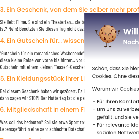
3. Ein Geschenk, von dem Sie selber mehr prof
Sie liebt Filme, Sie sind ein Theaterfan... sie beklagt sich über schlechte 
ist? Nein! Benutzten Sie diesen Tag nicht dazu, um dieses eine Hobby mit Ihn
Wil
4. Ein Gutschein für... wissen wir nicht so ganz
Noch 
"Gutschein für ein romantisches Wochenende"... Oh, das ist großartig! Wo?
diese kleine Reise von vorne bis hinten... vor dem Muttertag. Blockieren Si
Gutschein mit einem kleinen "Teaser"-Geschenk wie einem Reiseführer oder 
Schön, dass Sie hi
Cookies. Ohne dies
5. Ein Kleidungsstück Ihrer Lieblingsmarke
Warum wir Cookies
Bei diesem Geschenk haben wir gezögert. Es hängt alles davon ab, wie oft
dann sagen wir STOP! Der Muttertag ist die perfekte Gelegenheit, sich was 
Für Ihren Komfort
6. Mitgliedschaft in einem Fitnessstudio
Um uns zu verbe
gefällt, und sie v
Was soll das bedeuten? Soll sie etwa Sport treiben, um sich von ihrer let
Für relevante Ide
Lebensgefährtin eine sehr schlechte Botschaft übermitteln. Wenn sie Sport tr
sozialen Netzwer