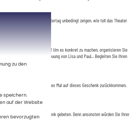
r Sie möchten ihr an diesen Muttertag unbedingt zeigen, wie toll das Theater
etwas Arbeit dahinter stecken! Um es konkret zu machen, organisieren Sie
kümmern Sie sich um die Betreuung von Lisa und Paul... Begleiten Sie Ihren
mmung zu den
s in Ordnung. Aber wenn Sie jedes Mal auf dieses Geschenk zurückkommen,
e speichern.
en auf der Website
e ausdrücklich um dieses Geschenk gebeten. Denn ansonsten würden Sie Ihrer
Ihren bevorzugten