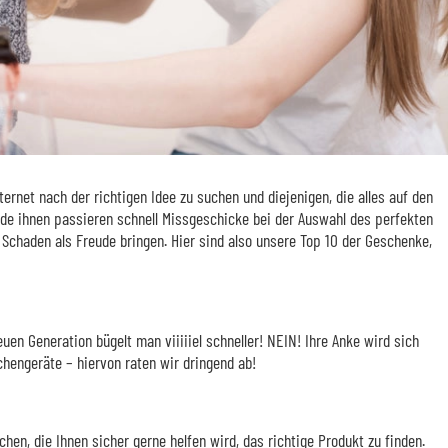
rnet nach der richtigen Idee zu suchen und diejenigen, die alles auf den
ade ihnen passieren schnell Missgeschicke bei der Auswahl des perfekten
 Schaden als Freude bringen. Hier sind also unsere Top 10 der Geschenke,
n Generation bügelt man viiiiiel schneller! NEIN! Ihre Anke wird sich
üchengeräte – hiervon raten wir dringend ab!
hen, die Ihnen sicher gerne helfen wird, das richtige Produkt zu finden.